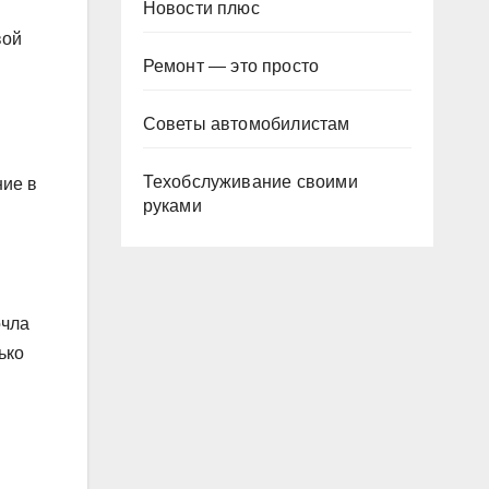
Новости плюс
вой
Ремонт — это просто
Советы автомобилистам
Техобслуживание своими
ние в
руками
очла
ько