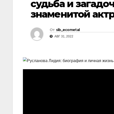
судьба и загадо
р
l
а
знаменитой акт
a
в
s
и
От
sib_ecometal
s
т
АВГ 31, 2022
n
ь
i
k
i