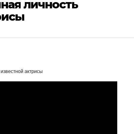
чная личность
рисы