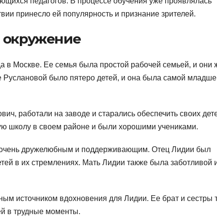
ющихся педагогов. В процессе обучения уже проявлялась
твии принесло ей популярность и признание зрителей.
е окружение
а в Москве. Ее семья была простой рабочей семьей, и они 
е Руслановой было пятеро детей, и она была самой младше
ич, работали на заводе и старались обеспечить своих дет
ю школу в своем районе и были хорошими учениками.
 очень дружелюбным и поддерживающим. Отец Лидии был
тей в их стремлениях. Мать Лидии также была заботливой 
ым источником вдохновения для Лидии. Ее брат и сестры 
ей в трудные моменты.