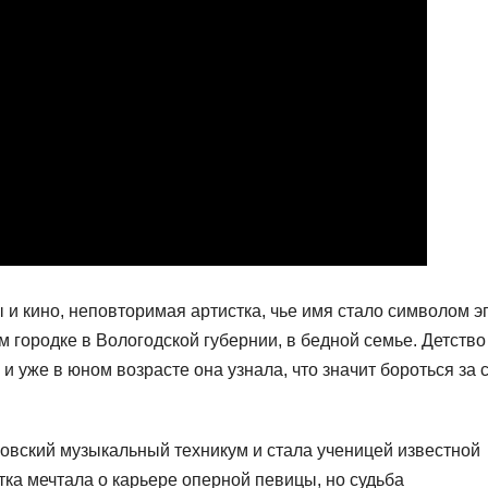
 и кино, неповторимая артистка, чье имя стало символом э
м городке в Вологодской губернии, в бедной семье. Детство
 уже в юном возрасте она узнала, что значит бороться за 
ковский музыкальный техникум и стала ученицей известной
ка мечтала о карьере оперной певицы, но судьба