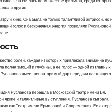
о кино. Она снялась во множестве фильмов, среди которых
ало» и другие.
тру и кино. Она была не только талантливой актрисой, но 
ляющий голос и бесконечная энергия позволяли Руслановой
ране.
ность
ество ролей, каждая из которых привлекала внимание пуб
ла полна эмоций и глубины, а ее голос — одной из главных
то Русланова имеет неповторимый дар передачи настоящего
Лидия Русланова перешла в Московский театр имени Вл.
вои яркие и талантливые выступления. Русланова сыграла
 таких как Театр имени Ермоловой и Современник. Ее актерс