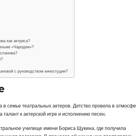
ва как актриса?
ильме «Чародеи»?
усланова?
и?
ановой с руководством киностудии?
е
а в семье театральных актеров. Детство провела в атмосф
а талант к актерской игре и исполнению песен.
тральное училище имени Бориса Щукина, где получила