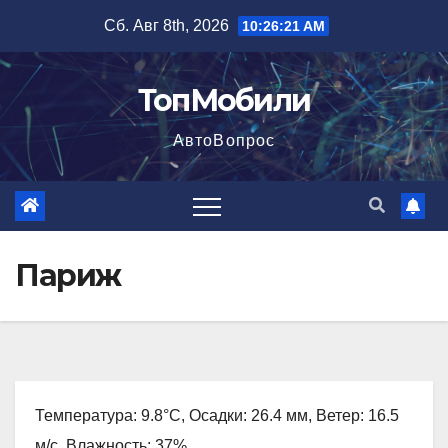
Перейти
Сб. Авг 8th, 2026
10:26:22 AM
к
содержимому
ТопМобили
АвтоВопрос
Париж
Температура: 9.8°C, Осадки: 26.4 мм, Ветер: 16.5
м/с, Влажность: 37%