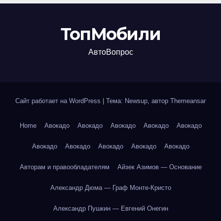
ТопМобили
АвтоВопрос
Сайт работает на WordPress
|
Тема: Newsup, автор
Themeansar
Home
Авокадо
Авокадо
Авокадо
Авокадо
Авокадо
Авокадо
Авокадо
Авокадо
Авокадо
Авокадо
Авторам и правообладателям
Айзек Азимов — Основание
Александр Дюма — Граф Монте-Кристо
Александр Пушкин — Евгений Онегин