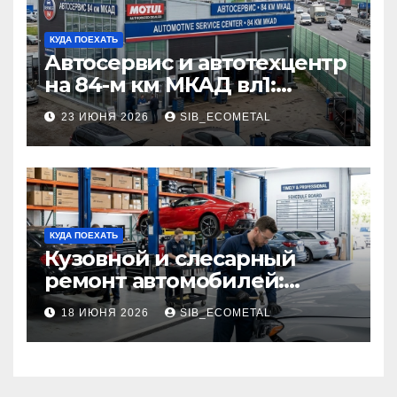
КУДА ПОЕХАТЬ
Автосервис и автотехцентр
на 84-м км МКАД вл1:
описание услуг и режим
23 ИЮНЯ 2026
SIB_ECOMETAL
работы
КУДА ПОЕХАТЬ
Кузовной и слесарный
ремонт автомобилей:
наличие оригинальных
18 ИЮНЯ 2026
SIB_ECOMETAL
запчастей производителя
и сроки выполнения работ