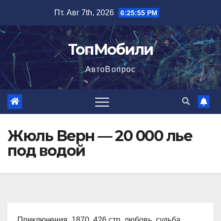
Перейти
Пт. Авг 7th, 2026
6:25:56 PM
к
содержимому
ТопМобили
АвтоВопрос
Жюль Верн — 20 000 лье
под водой
Приключения, 1870, 426 стр. любовь, судьба,