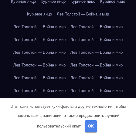
Куриное яйцо
Куриное яйцо
Куриное яйцо
Куриное яйцо
Куриное яйцо
Лев Толстой — Война и мир
Лев Толстой — Война и мир
Лев Толстой — Война и мир
Лев Толстой — Война и мир
Лев Толстой — Война и мир
Лев Толстой — Война и мир
Лев Толстой — Война и мир
Лев Толстой — Война и мир
Лев Толстой — Война и мир
Лев Толстой — Война и мир
Лев Толстой — Война и мир
Лев Толстой — Война и мир
Лев Толстой — Война и мир
Лев Толстой — Война и мир
Лев Толстой — Война и мир
Этот сайт использует куки-файлы и другие технологии, чтобы
помочь вам в навигации, а также предоставить лучший
Лондон
Лондон
Лондон
Лондон
Лондон
Лондон
пользовательский опыт.
OK
Лондон
Лондон
Лондон
Лондон
Лондон
Лондон