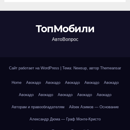
ТопМобили
АвтоВопрос
Сайт работает на WordPress
|
Тема: Newsup, автор
Themeansar
Home
Авокадо
Авокадо
Авокадо
Авокадо
Авокадо
Авокадо
Авокадо
Авокадо
Авокадо
Авокадо
Авторам и правообладателям
Айзек Азимов — Основание
Александр Дюма — Граф Монте-Кристо