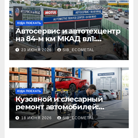
КУДА ПОЕХАТЬ
Автосервис и автотехцентр
на 84-м км МКАД вл1:
описание услуг и режим
23 ИЮНЯ 2026
SIB_ECOMETAL
работы
КУДА ПОЕХАТЬ
Кузовной и слесарный
ремонт автомобилей:
наличие оригинальных
18 ИЮНЯ 2026
SIB_ECOMETAL
запчастей производителя
и сроки выполнения работ