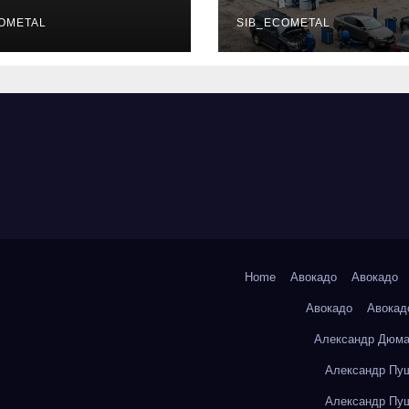
уальных
описание услу
фессий
OMETAL
режим работы
SIB_ECOMETAL
Home
Авокадо
Авокадо
Авокадо
Авокад
Александр Дюма
Александр Пуш
Александр Пуш