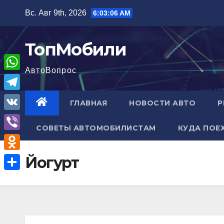
Перейти
Вс. Авг 9th, 2026
6:03:07 AM
к
содержимому
ТопМобили
АвтоВопрос
W
h
T
ГЛАВНАЯ
НОВОСТИ АВТО
Р
a
e
V
t
СОВЕТЫ АВТОМОБИЛИСТАМ
КУДА ПОЕ
l
K
V
s
e
i
A
O
Йогурт
g
b
p
d
r
О
e
p
n
a
т
r
o
m
п
k