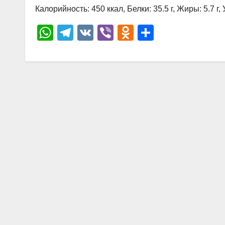
р
Калорийность: 450 ккал, Белки: 35.5 г, Жиры: 5.7 г, 
l
а
W
T
V
Vi
O
О
a
в
h
el
K
b
d
тп
s
и
at
e
er
n
р
s
т
s
gr
o
а
n
ь
A
a
kl
в
i
p
m
a
и
k
p
ss
ть
i
ni
ki