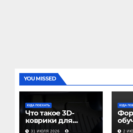
YOU MISSED
КУДА ПОЕХАТЬ
КУДА ПО
Что такое 3D-
Фор
коврики для
обу
автомобиля и
пол
31 ИЮЛЯ 2026
2 И