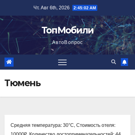
Перейти
Чт. Авг 6th, 2026
2:45:03 AM
к
содержимому
ТопМобили
АвтоВопрос
Тюмень
Средняя температура: 30°C, Стоимость отеля:
10000₽, Количество достопримечательностей: 44,