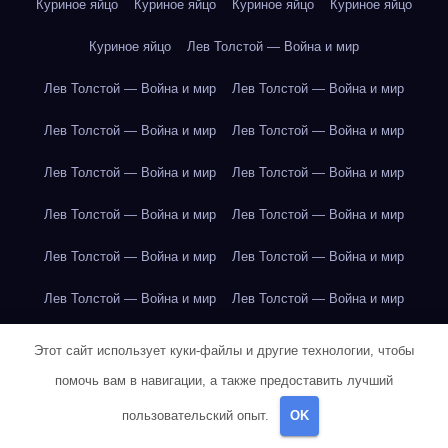
Куриное яйцо
Куриное яйцо
Куриное яйцо
Куриное яйцо
Куриное яйцо
Лев Толстой — Война и мир
Лев Толстой — Война и мир
Лев Толстой — Война и мир
Лев Толстой — Война и мир
Лев Толстой — Война и мир
Лев Толстой — Война и мир
Лев Толстой — Война и мир
Лев Толстой — Война и мир
Лев Толстой — Война и мир
Лев Толстой — Война и мир
Лев Толстой — Война и мир
Лев Толстой — Война и мир
Лев Толстой — Война и мир
Лев Толстой — Война и мир
Лев Толстой — Война и мир
Этот сайт использует куки-файлы и другие технологии, чтобы
помочь вам в навигации, а также предоставить лучший
Лондон
Лондон
Лондон
Лондон
Лондон
Лондон
пользовательский опыт.
OK
Лондон
Лондон
Лондон
Лондон
Лондон
Лондон