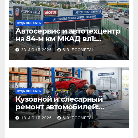
КУДА ПОЕХАТЬ
Автосервис и автотехцентр
на 84-м км МКАД вл1:
описание услуг и режим
23 ИЮНЯ 2026
SIB_ECOMETAL
работы
КУДА ПОЕХАТЬ
Кузовной и слесарный
ремонт автомобилей:
наличие оригинальных
18 ИЮНЯ 2026
SIB_ECOMETAL
запчастей производителя
и сроки выполнения работ