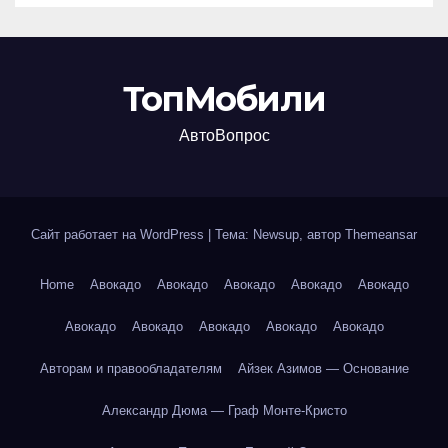
ТопМобили
АвтоВопрос
Сайт работает на WordPress
|
Тема: Newsup, автор
Themeansar
Home
Авокадо
Авокадо
Авокадо
Авокадо
Авокадо
Авокадо
Авокадо
Авокадо
Авокадо
Авокадо
Авторам и правообладателям
Айзек Азимов — Основание
Александр Дюма — Граф Монте-Кристо