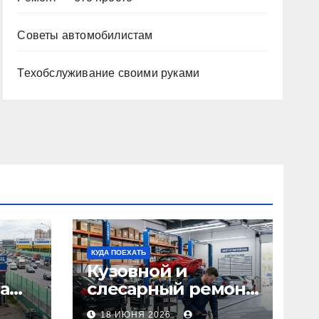
Советы автомобилистам
Техобслуживание своими руками
КУДА ПОЕХАТЬ
Кузовной и
а
слесарный ремонт
л1:
автомобилей:
18 ИЮНЯ 2026