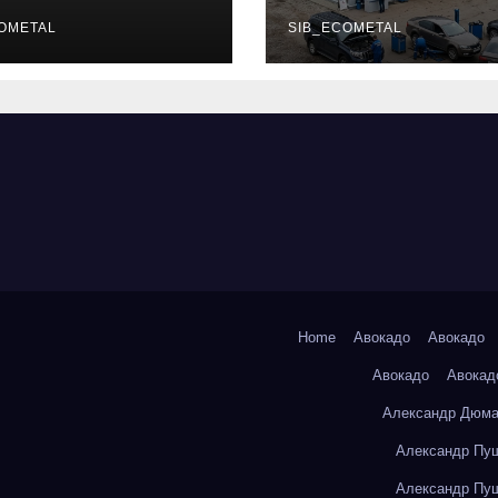
уальных
описание услу
фессий
OMETAL
режим работы
SIB_ECOMETAL
Home
Авокадо
Авокадо
Авокадо
Авокад
Александр Дюма
Александр Пуш
Александр Пуш