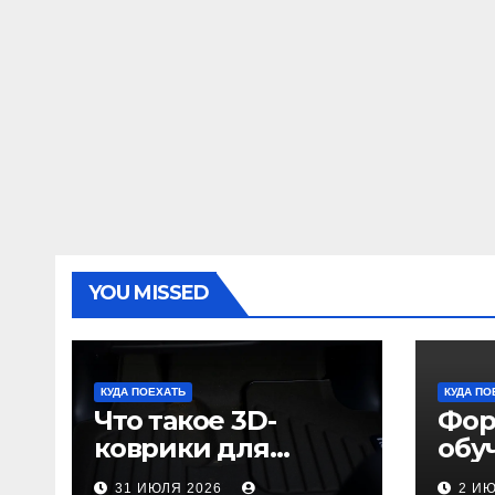
YOU MISSED
КУДА ПОЕХАТЬ
КУДА ПО
Что такое 3D-
Фор
коврики для
обу
автомобиля и
пол
31 ИЮЛЯ 2026
2 И