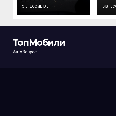
каково их
акт
основное
SIB_ECOMETAL
про
SIB_EC
назначение
ТопМобили
АвтоВопрос