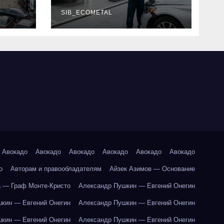
г и
наличие
оригинальных
SIB_ECOMETAL
запчастей
производителя и
сроки выполнения
работ
Авокадо
Авокадо
Авокадо
Авокадо
Авокадо
Авокадо
о
Авторам и правообладателям
Айзек Азимов — Основание
 — Граф Монте-Кристо
Александр Пушкин — Евгений Онегин
кин — Евгений Онегин
Александр Пушкин — Евгений Онегин
кин — Евгений Онегин
Александр Пушкин — Евгений Онегин