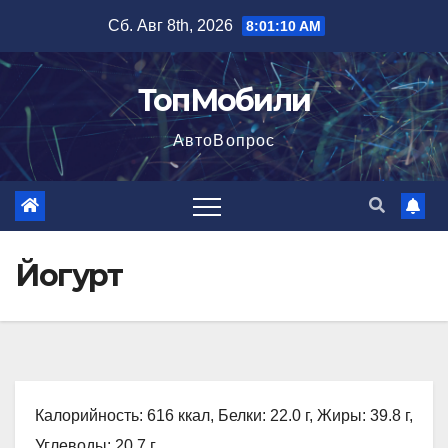
Перейти
Сб. Авг 8th, 2026
8:01:11 AM
к
содержимому
ТопМобили
АвтоВопрос
Йогурт
Калорийность: 616 ккал, Белки: 22.0 г, Жиры: 39.8 г,
Углеводы: 20.7 г