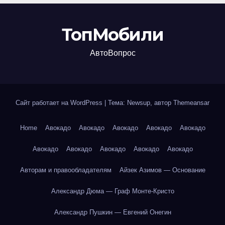
ТопМобили
АвтоВопрос
Сайт работает на WordPress
|
Тема: Newsup, автор
Themeansar
Home
Авокадо
Авокадо
Авокадо
Авокадо
Авокадо
Авокадо
Авокадо
Авокадо
Авокадо
Авокадо
Авторам и правообладателям
Айзек Азимов — Основание
Александр Дюма — Граф Монте-Кристо
Александр Пушкин — Евгений Онегин