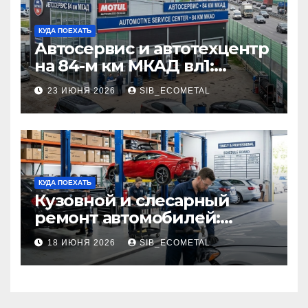
КУДА ПОЕХАТЬ
Автосервис и автотехцентр
на 84-м км МКАД вл1:
описание услуг и режим
23 ИЮНЯ 2026
SIB_ECOMETAL
работы
КУДА ПОЕХАТЬ
Кузовной и слесарный
ремонт автомобилей:
наличие оригинальных
18 ИЮНЯ 2026
SIB_ECOMETAL
запчастей производителя
и сроки выполнения работ