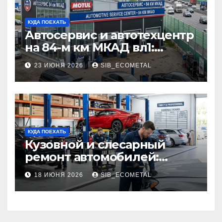
КУДА ПОЕХАТЬ
Автосервис и автотехцентр
на 84-м км МКАД вл1:
описание услуг и режим
23 ИЮНЯ 2026
SIB_ECOMETAL
работы
КУДА ПОЕХАТЬ
Кузовной и слесарный
ремонт автомобилей:
наличие оригинальных
18 ИЮНЯ 2026
SIB_ECOMETAL
запчастей производителя
и сроки выполнения работ