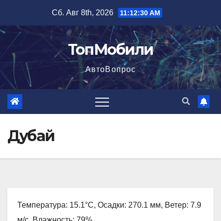
Перейти
Сб. Авг 8th, 2026
11:12:32 AM
к
содержимому
ТопМобили
АвтоВопрос
Дубай
Температура: 15.1°C, Осадки: 270.1 мм, Ветер: 7.9
м/с, Влажность: 79%