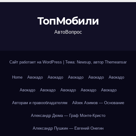
ТопМобили
АвтоВопрос
Сайт работает на WordPress
|
Тема: Newsup, автор
Themeansar
Home
Авокадо
Авокадо
Авокадо
Авокадо
Авокадо
Авокадо
Авокадо
Авокадо
Авокадо
Авокадо
Авторам и правообладателям
Айзек Азимов — Основание
Александр Дюма — Граф Монте-Кристо
Александр Пушкин — Евгений Онегин