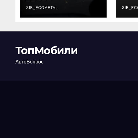
каково их
акт
основное
SIB_ECOMETAL
про
SIB_EC
назначение
ТопМобили
АвтоВопрос