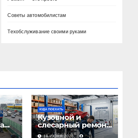
Советы автомобилистам
Техобслуживание своими руками
КУДА ПОЕХАТЬ
Кузовной и
а
слесарный ремонт
л1:
автомобилей:
18 ИЮНЯ 2026