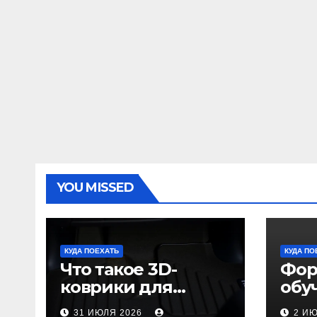
YOU MISSED
КУДА ПОЕХАТЬ
КУДА ПО
Что такое 3D-
Фор
коврики для
обу
автомобиля и
пол
31 ИЮЛЯ 2026
2 И