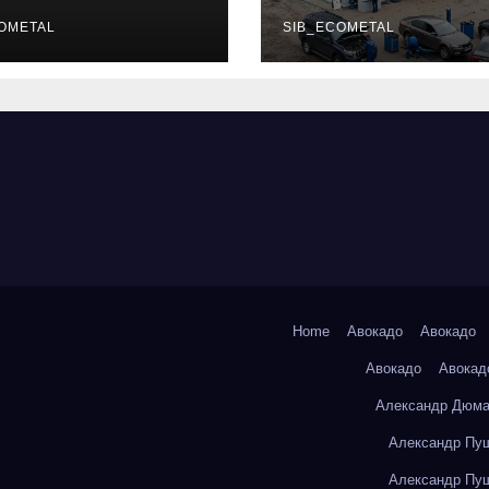
уальных
описание услу
фессий
OMETAL
режим работы
SIB_ECOMETAL
Home
Авокадо
Авокадо
Авокадо
Авокад
Александр Дюма
Александр Пуш
Александр Пуш