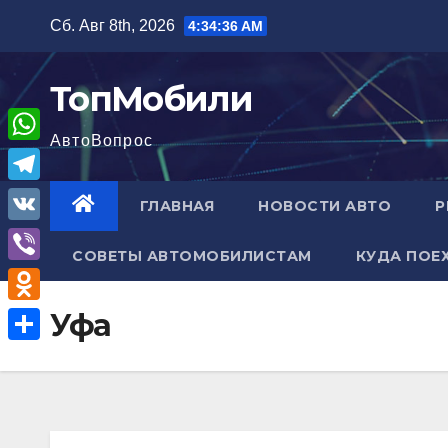
Перейти
Сб. Авг 8th, 2026
4:34:37 AM
к
содержимому
ТопМобили
АвтоВопрос
W
h
T
ГЛАВНАЯ
НОВОСТИ АВТО
Р
a
e
V
t
СОВЕТЫ АВТОМОБИЛИСТАМ
КУДА ПОЕ
l
K
V
s
e
i
A
O
Уфа
g
b
p
d
r
О
e
p
n
a
т
r
o
m
п
k