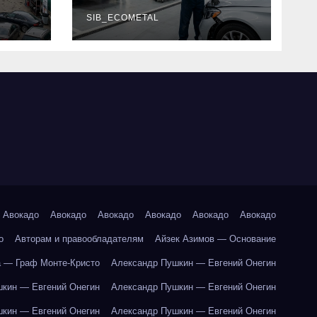
г и
наличие
оригинальных
SIB_ECOMETAL
запчастей
производителя и
сроки выполнения
работ
Авокадо
Авокадо
Авокадо
Авокадо
Авокадо
Авокадо
о
Авторам и правообладателям
Айзек Азимов — Основание
 — Граф Монте-Кристо
Александр Пушкин — Евгений Онегин
кин — Евгений Онегин
Александр Пушкин — Евгений Онегин
кин — Евгений Онегин
Александр Пушкин — Евгений Онегин