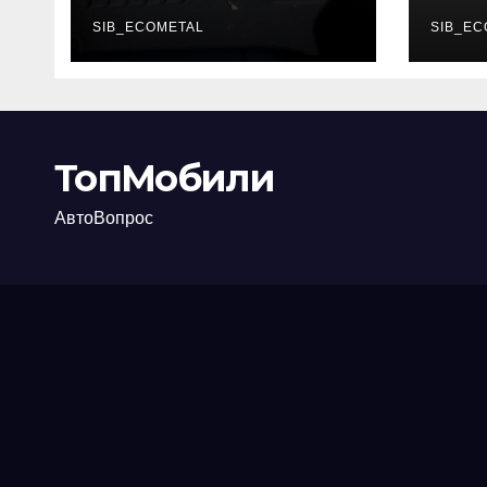
каково их
акт
основное
SIB_ECOMETAL
про
SIB_EC
назначение
ТопМобили
АвтоВопрос