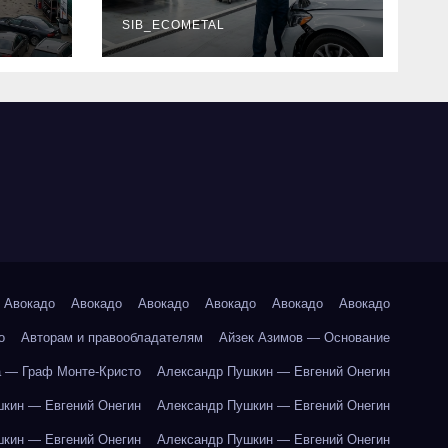
г и
наличие
оригинальных
SIB_ECOMETAL
запчастей
производителя и
сроки выполнения
работ
Авокадо
Авокадо
Авокадо
Авокадо
Авокадо
Авокадо
о
Авторам и правообладателям
Айзек Азимов — Основание
 — Граф Монте-Кристо
Александр Пушкин — Евгений Онегин
кин — Евгений Онегин
Александр Пушкин — Евгений Онегин
кин — Евгений Онегин
Александр Пушкин — Евгений Онегин