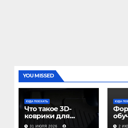
YOU MISSED
КУДА ПОЕХАТЬ
КУДА ПО
Что такое 3D-
Фор
коврики для
обу
автомобиля и
пол
31 ИЮЛЯ 2026
2 И