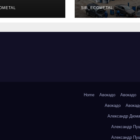
уальных
описание услу
фессий
OMETAL
режим работы
SIB_ECOMETAL
Home
Авокадо
Авокадо
Авокадо
Авокад
Александр Дюма
Александр Пуш
Александр Пуш