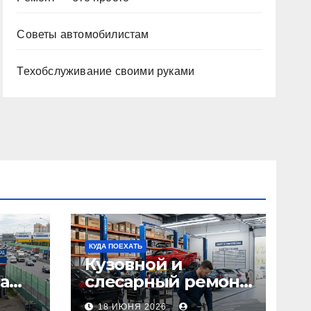
Советы автомобилистам
Техобслуживание своими руками
КУДА ПОЕХАТЬ
Кузовной и
а
слесарный ремонт
л1:
автомобилей:
18 ИЮНЯ 2026