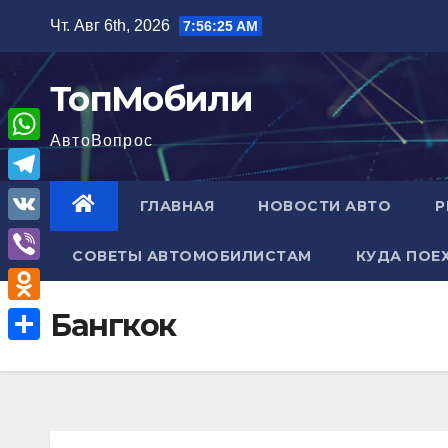
Перейти
Чт. Авг 6th, 2026
7:56:26 AM
к
содержимому
ТопМобили
АвтоВопрос
W
h
T
ГЛАВНАЯ
НОВОСТИ АВТО
Р
a
e
V
t
СОВЕТЫ АВТОМОБИЛИСТАМ
КУДА ПОЕ
l
K
V
s
e
i
A
O
Бангкок
g
b
p
d
r
О
e
p
n
a
т
r
o
m
п
k