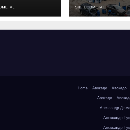
уальных
описание услу
фессий
OMETAL
режим работы
SIB_ECOMETAL
Home
Авокадо
Авокадо
Авокадо
Авокад
Александр Дюма
Александр Пуш
Александр Пуш