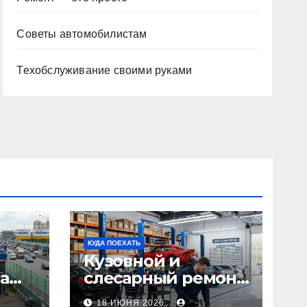
Советы автомобилистам
Техобслуживание своими руками
КУДА ПОЕХАТЬ
Кузовной и
а
слесарный ремонт
л1:
автомобилей:
18 ИЮНЯ 2026