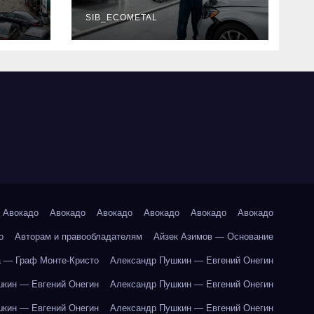
г и
наличие
оригинальных
SIB_ECOMETAL
запчастей
производителя и
сроки выполнения
работ
Авокадо
Авокадо
Авокадо
Авокадо
Авокадо
Авокадо
о
Авторам и правообладателям
Айзек Азимов — Основание
 — Граф Монте-Кристо
Александр Пушкин — Евгений Онегин
кин — Евгений Онегин
Александр Пушкин — Евгений Онегин
кин — Евгений Онегин
Александр Пушкин — Евгений Онегин