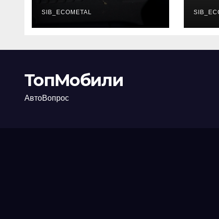
каково их
акт
основное
SIB_ECOMETAL
про
SIB_EC
назначение
ТопМобили
АвтоВопрос