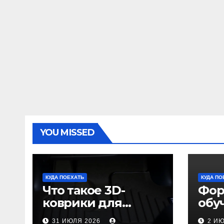
YOU MISSED
КУДА ПОЕХАТЬ
КУДА ПО
Что такое 3D-
Фор
коврики для
обу
автомобиля и
пол
31 ИЮЛЯ 2026
2 И