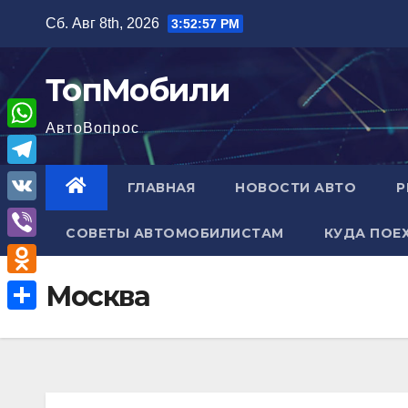
Перейти
Сб. Авг 8th, 2026
3:52:58 PM
к
содержимому
ТопМобили
АвтоВопрос
W
h
T
ГЛАВНАЯ
НОВОСТИ АВТО
Р
a
e
V
t
СОВЕТЫ АВТОМОБИЛИСТАМ
КУДА ПОЕ
l
K
V
s
e
i
A
O
Москва
g
b
p
d
r
О
e
p
n
a
т
r
o
m
п
k