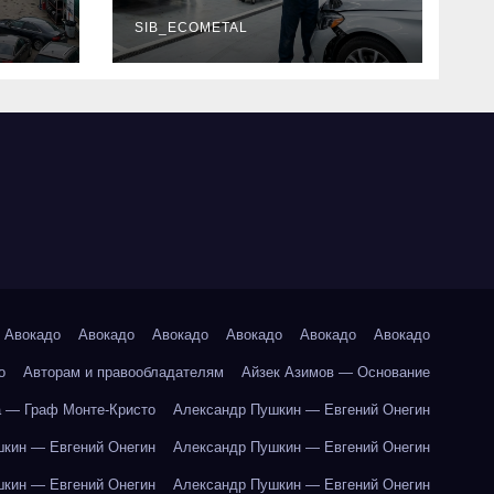
г и
наличие
оригинальных
SIB_ECOMETAL
запчастей
производителя и
сроки выполнения
работ
Авокадо
Авокадо
Авокадо
Авокадо
Авокадо
Авокадо
о
Авторам и правообладателям
Айзек Азимов — Основание
 — Граф Монте-Кристо
Александр Пушкин — Евгений Онегин
кин — Евгений Онегин
Александр Пушкин — Евгений Онегин
кин — Евгений Онегин
Александр Пушкин — Евгений Онегин