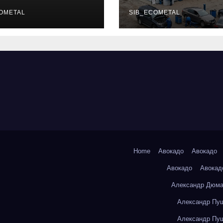
уальных
описание услу
фессий
OMETAL
режим работы
SIB_ECOMETAL
Home
Авокадо
Авокадо
Авокадо
Авокад
Александр Дюма
Александр Пуш
Александр Пуш