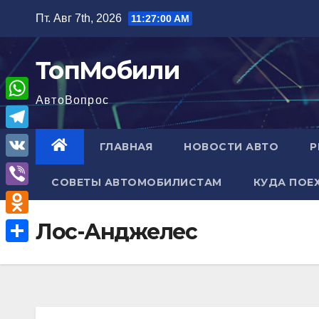
Перейти
Пт. Авг 7th, 2026
11:27:01 AM
к
содержимому
ТопМобили
АвтоВопрос
W
h
T
ГЛАВНАЯ
НОВОСТИ АВТО
Р
a
e
V
t
СОВЕТЫ АВТОМОБИЛИСТАМ
КУДА ПОЕ
l
K
V
s
e
i
A
O
Лос-Анджелес
g
b
p
d
r
О
e
p
n
a
т
r
o
m
п
k