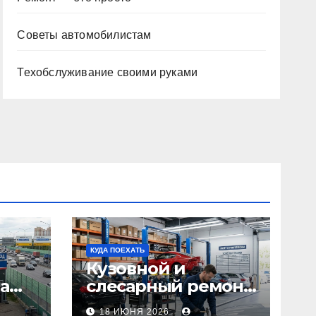
Советы автомобилистам
Техобслуживание своими руками
КУДА ПОЕХАТЬ
Кузовной и
а
слесарный ремонт
л1:
автомобилей:
18 ИЮНЯ 2026