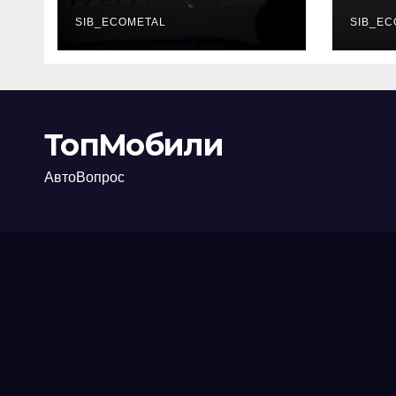
каково их
акт
основное
SIB_ECOMETAL
про
SIB_EC
назначение
ТопМобили
АвтоВопрос