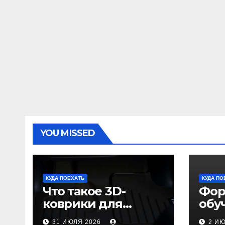
YOU MISSED
КУДА ПОЕХАТЬ
КУДА ПО
Что такое 3D-
Фор
коврики для
обу
автомобиля и
пол
31 ИЮЛЯ 2026
2 И