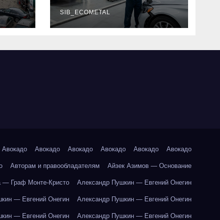
г и
наличие
оригинальных
SIB_ECOMETAL
запчастей
производителя и
сроки выполнения
работ
Авокадо
Авокадо
Авокадо
Авокадо
Авокадо
Авокадо
о
Авторам и правообладателям
Айзек Азимов — Основание
 — Граф Монте-Кристо
Александр Пушкин — Евгений Онегин
кин — Евгений Онегин
Александр Пушкин — Евгений Онегин
кин — Евгений Онегин
Александр Пушкин — Евгений Онегин