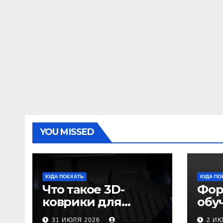
YOU MISSED
КУДА ПОЕХАТЬ
КУДА ПО
Что такое 3D-
Фор
коврики для
обу
автомобиля и
пол
31 ИЮЛЯ 2026
2 И