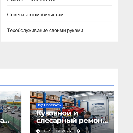
Советы автомобилистам
Техобслуживание своими руками
КУДА ПОЕХАТЬ
Кузовной и
а
слесарный ремонт
л1:
автомобилей:
18 ИЮНЯ 2026