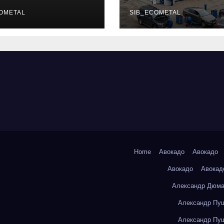
уальных
описание услу
фессий
OMETAL
режим работы
SIB_ECOMETAL
Home
Авокадо
Авокадо
Авокадо
Авокад
Александр Дюма
Александр Пуш
Александр Пуш