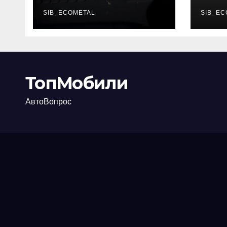
каково их
акт
основное
SIB_ECOMETAL
про
SIB_EC
назначение
ТопМобили
АвтоВопрос