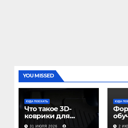
YOU MISSED
КУДА ПОЕХАТЬ
КУДА ПО
Что такое 3D-
Фор
коврики для
обу
автомобиля и
пол
31 ИЮЛЯ 2026
2 И