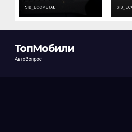
каково их
акт
основное
SIB_ECOMETAL
про
SIB_EC
назначение
ТопМобили
АвтоВопрос