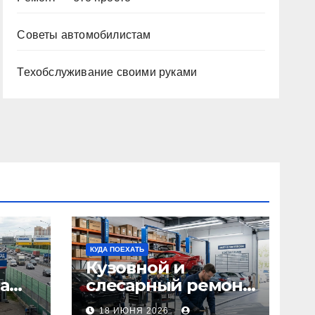
Советы автомобилистам
Техобслуживание своими руками
КУДА ПОЕХАТЬ
Кузовной и
а
слесарный ремонт
л1:
автомобилей:
18 ИЮНЯ 2026