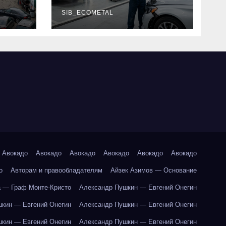
г и
наличие
оригинальных
SIB_ECOMETAL
запчастей
производителя и
сроки выполнения
работ
Авокадо
Авокадо
Авокадо
Авокадо
Авокадо
Авокадо
о
Авторам и правообладателям
Айзек Азимов — Основание
 — Граф Монте-Кристо
Александр Пушкин — Евгений Онегин
кин — Евгений Онегин
Александр Пушкин — Евгений Онегин
кин — Евгений Онегин
Александр Пушкин — Евгений Онегин