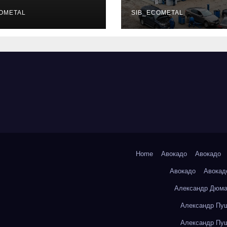
уальных
описание услу
фессий
OMETAL
режим работы
SIB_ECOMETAL
Home
Авокадо
Авокадо
Авокадо
Авокад
Александр Дюма
Александр Пуш
Александр Пуш