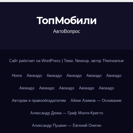
ТопМобили
АвтоВопрос
Сайт работает на WordPress
|
Тема: Newsup, автор
Themeansar
Home
Авокадо
Авокадо
Авокадо
Авокадо
Авокадо
Авокадо
Авокадо
Авокадо
Авокадо
Авокадо
Авторам и правообладателям
Айзек Азимов — Основание
Александр Дюма — Граф Монте-Кристо
Александр Пушкин — Евгений Онегин