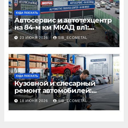
КУДА ПОЕХАТЬ
Автосервис и автотехцентр
на 84-м км МКАД вл1:
описание услуг и режим
23 ИЮНЯ 2026
SIB_ECOMETAL
работы
КУДА ПОЕХАТЬ
Кузовной и слесарный
ремонт автомобилей:
наличие оригинальных
18 ИЮНЯ 2026
SIB_ECOMETAL
запчастей производителя
и сроки выполнения работ