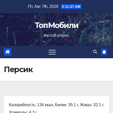
Перейти
Пт. Авг 7th, 2026
3:11:28 AM
к
содержимому
ТопМобили
АвтоВопрос
Персик
Калорийность: 134 ккал, Белки: 35.1 г, Жиры: 32.1 г,
Углеводы: 4.3 г