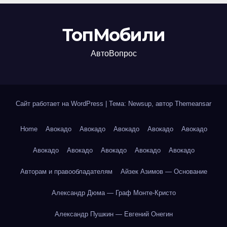
ТопМобили
АвтоВопрос
Сайт работает на WordPress
|
Тема: Newsup, автор
Themeansar
Home
Авокадо
Авокадо
Авокадо
Авокадо
Авокадо
Авокадо
Авокадо
Авокадо
Авокадо
Авокадо
Авторам и правообладателям
Айзек Азимов — Основание
Александр Дюма — Граф Монте-Кристо
Александр Пушкин — Евгений Онегин