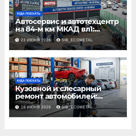
КУДА ПОЕХАТЬ
Автосервис и автотехцентр
на 84-м км МКАД вл1:
описание услуг и режим
23 ИЮНЯ 2026
SIB_ECOMETAL
работы
КУДА ПОЕХАТЬ
Кузовной и слесарный
ремонт автомобилей:
наличие оригинальных
18 ИЮНЯ 2026
SIB_ECOMETAL
запчастей производителя
и сроки выполнения работ