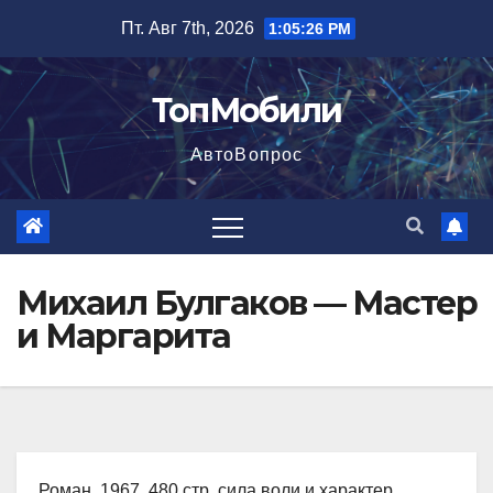
Перейти
Пт. Авг 7th, 2026
1:05:27 PM
к
содержимому
ТопМобили
АвтоВопрос
Михаил Булгаков — Мастер
и Маргарита
Роман, 1967, 480 стр. сила воли и характер