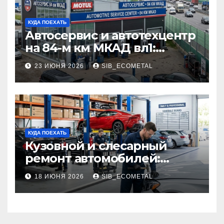
КУДА ПОЕХАТЬ
Автосервис и автотехцентр
на 84-м км МКАД вл1:
описание услуг и режим
23 ИЮНЯ 2026
SIB_ECOMETAL
работы
КУДА ПОЕХАТЬ
Кузовной и слесарный
ремонт автомобилей:
наличие оригинальных
18 ИЮНЯ 2026
SIB_ECOMETAL
запчастей производителя
и сроки выполнения работ