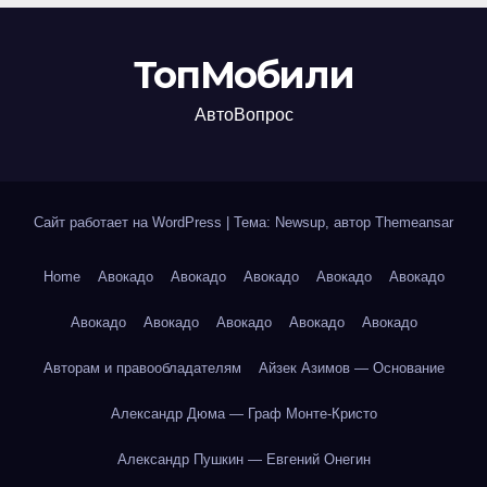
ТопМобили
АвтоВопрос
Сайт работает на WordPress
|
Тема: Newsup, автор
Themeansar
Home
Авокадо
Авокадо
Авокадо
Авокадо
Авокадо
Авокадо
Авокадо
Авокадо
Авокадо
Авокадо
Авторам и правообладателям
Айзек Азимов — Основание
Александр Дюма — Граф Монте-Кристо
Александр Пушкин — Евгений Онегин