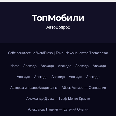
ТопМобили
АвтоВопрос
Сайт работает на WordPress
|
Тема: Newsup, автор
Themeansar
Home
Авокадо
Авокадо
Авокадо
Авокадо
Авокадо
Авокадо
Авокадо
Авокадо
Авокадо
Авокадо
Авторам и правообладателям
Айзек Азимов — Основание
Александр Дюма — Граф Монте-Кристо
Александр Пушкин — Евгений Онегин