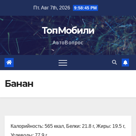
Перейти
Пт. Авг 7th, 2026
9:58:46 PM
к
содержимому
ТопМобили
АвтоВопрос
Банан
Калорийность: 565 ккал, Белки: 21.8 г, Жиры: 19.5 г,
Углеводы: 77.9 г