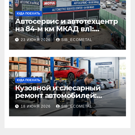
КУДА ПОЕХАТЬ
Автосервис и автотехцентр
на 84-м км МКАД вл1:
описание услуг и режим
23 ИЮНЯ 2026
SIB_ECOMETAL
работы
КУДА ПОЕХАТЬ
Кузовной и слесарный
ремонт автомобилей:
наличие оригинальных
18 ИЮНЯ 2026
SIB_ECOMETAL
запчастей производителя
и сроки выполнения работ