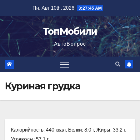
Перейти
Пн. Авг 10th, 2026
3:27:46 AM
к
содержимому
ТопМобили
АвтоВопрос
Куриная грудка
Калорийность: 440 ккал, Белки: 8.0 г, Жиры: 33.2 г,
Углеводы: 57.1 г