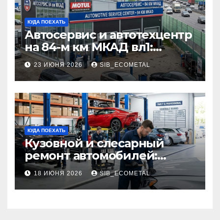
КУДА ПОЕХАТЬ
Автосервис и автотехцентр
на 84-м км МКАД вл1:
описание услуг и режим
23 ИЮНЯ 2026
SIB_ECOMETAL
работы
КУДА ПОЕХАТЬ
Кузовной и слесарный
ремонт автомобилей:
наличие оригинальных
18 ИЮНЯ 2026
SIB_ECOMETAL
запчастей производителя
и сроки выполнения работ