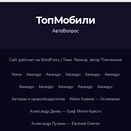
ТопМобили
АвтоВопрос
Сайт работает на WordPress
|
Тема: Newsup, автор
Themeansar
Home
Авокадо
Авокадо
Авокадо
Авокадо
Авокадо
Авокадо
Авокадо
Авокадо
Авокадо
Авокадо
Авторам и правообладателям
Айзек Азимов — Основание
Александр Дюма — Граф Монте-Кристо
Александр Пушкин — Евгений Онегин