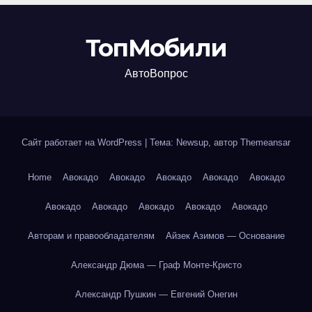
ТопМобили
АвтоВопрос
Сайт работает на WordPress
|
Тема: Newsup, автор
Themeansar
Home
Авокадо
Авокадо
Авокадо
Авокадо
Авокадо
Авокадо
Авокадо
Авокадо
Авокадо
Авокадо
Авторам и правообладателям
Айзек Азимов — Основание
Александр Дюма — Граф Монте-Кристо
Александр Пушкин — Евгений Онегин