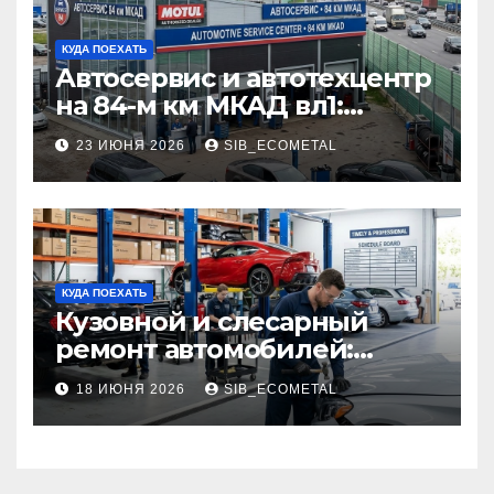
КУДА ПОЕХАТЬ
Автосервис и автотехцентр
на 84-м км МКАД вл1:
описание услуг и режим
23 ИЮНЯ 2026
SIB_ECOMETAL
работы
КУДА ПОЕХАТЬ
Кузовной и слесарный
ремонт автомобилей:
наличие оригинальных
18 ИЮНЯ 2026
SIB_ECOMETAL
запчастей производителя
и сроки выполнения работ