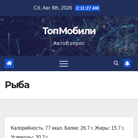
Перейти
Сб. Авг 8th, 2026
2:11:28 AM
к
содержимому
ТопМобили
АвтоВопрос
Рыба
Калорийность: 77 ккал, Белки: 26.7 г, Жиры: 15.7 г,
Углеводы: 30.2 г