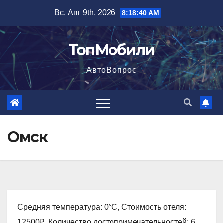
Перейти
Вс. Авг 9th, 2026
8:18:41 AM
к
содержимому
ТопМобили
АвтоВопрос
Омск
Средняя температура: 0°C, Стоимость отеля:
12500₽, Количество достопримечательностей: 6,