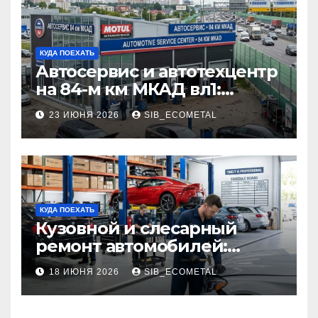
КУДА ПОЕХАТЬ
Автосервис и автотехцентр
на 84-м км МКАД вл1:
описание услуг и режим
23 ИЮНЯ 2026
SIB_ECOMETAL
работы
КУДА ПОЕХАТЬ
Кузовной и слесарный
ремонт автомобилей:
наличие оригинальных
18 ИЮНЯ 2026
SIB_ECOMETAL
запчастей производителя
и сроки выполнения работ