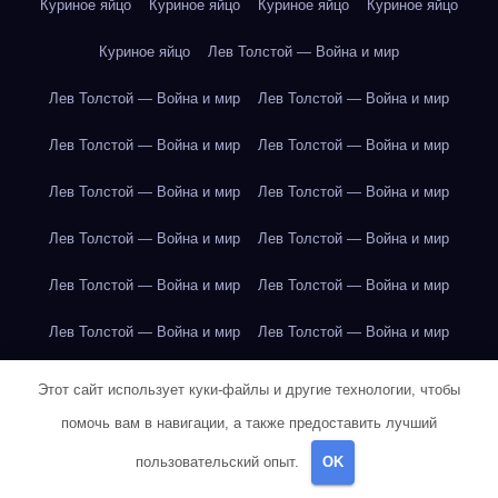
Куриное яйцо
Куриное яйцо
Куриное яйцо
Куриное яйцо
Куриное яйцо
Лев Толстой — Война и мир
Лев Толстой — Война и мир
Лев Толстой — Война и мир
Лев Толстой — Война и мир
Лев Толстой — Война и мир
Лев Толстой — Война и мир
Лев Толстой — Война и мир
Лев Толстой — Война и мир
Лев Толстой — Война и мир
Лев Толстой — Война и мир
Лев Толстой — Война и мир
Лев Толстой — Война и мир
Лев Толстой — Война и мир
Лев Толстой — Война и мир
Лев Толстой — Война и мир
Этот сайт использует куки-файлы и другие технологии, чтобы
помочь вам в навигации, а также предоставить лучший
Лондон
Лондон
Лондон
Лондон
Лондон
Лондон
пользовательский опыт.
OK
Лондон
Лондон
Лондон
Лондон
Лондон
Лондон