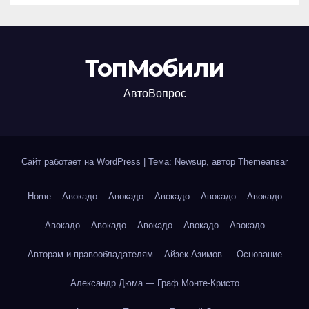
ТопМобили
АвтоВопрос
Сайт работает на WordPress
|
Тема: Newsup, автор
Themeansar
Home
Авокадо
Авокадо
Авокадо
Авокадо
Авокадо
Авокадо
Авокадо
Авокадо
Авокадо
Авокадо
Авторам и правообладателям
Айзек Азимов — Основание
Александр Дюма — Граф Монте-Кристо