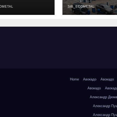
уальных
описание услу
фессий
OMETAL
режим работы
SIB_ECOMETAL
Home
Авокадо
Авокадо
Авокадо
Авокад
Александр Дюма
Александр Пуш
Александр Пуш