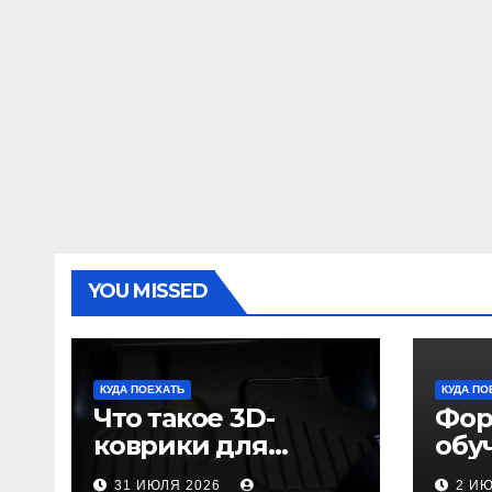
YOU MISSED
КУДА ПОЕХАТЬ
КУДА ПО
Что такое 3D-
Фор
коврики для
обу
автомобиля и
пол
31 ИЮЛЯ 2026
2 И