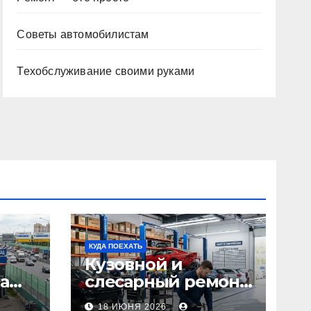
Советы автомобилистам
Техобслуживание своими руками
КУДА ПОЕХАТЬ
Кузовной и
а
слесарный ремонт
л1:
автомобилей:
18 ИЮНЯ 2026