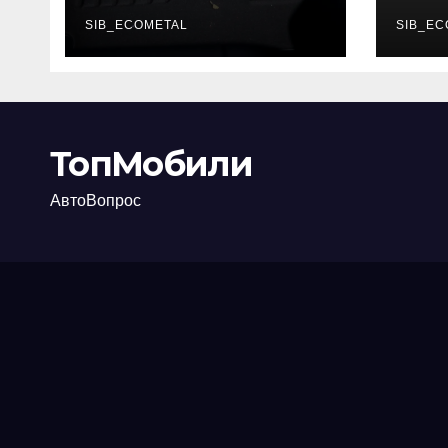
каково их
акт
основное
SIB_ECOMETAL
про
SIB_EC
назначение
ТопМобили
АвтоВопрос