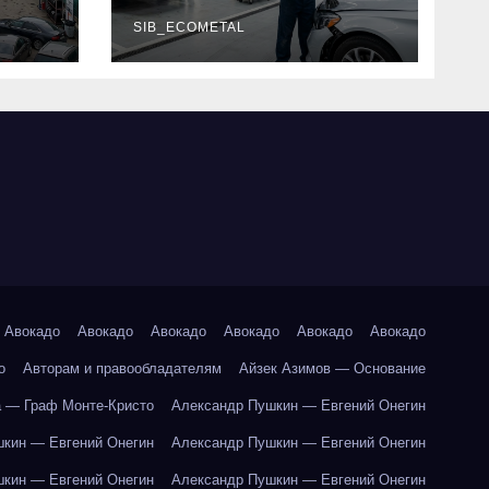
г и
наличие
оригинальных
SIB_ECOMETAL
запчастей
производителя и
сроки выполнения
работ
Авокадо
Авокадо
Авокадо
Авокадо
Авокадо
Авокадо
о
Авторам и правообладателям
Айзек Азимов — Основание
 — Граф Монте-Кристо
Александр Пушкин — Евгений Онегин
кин — Евгений Онегин
Александр Пушкин — Евгений Онегин
кин — Евгений Онегин
Александр Пушкин — Евгений Онегин