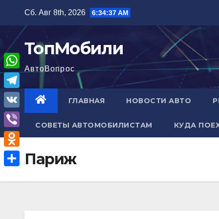
Перейти
Сб. Авг 8th, 2026
6:34:38 AM
к
содержимому
ТопМобили
АвтоВопрос
W
h
T
ГЛАВНАЯ
НОВОСТИ АВТО
Р
a
e
V
t
СОВЕТЫ АВТОМОБИЛИСТАМ
КУДА ПОЕ
l
K
V
s
e
i
A
O
Париж
g
b
p
d
r
О
e
p
n
a
т
r
o
m
п
k