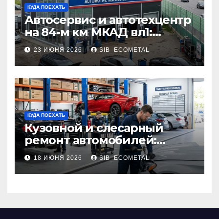
КУДА ПОЕХАТЬ
Автосервис и автотехцентр
на 84-м км МКАД вл1:
описание услуг и режим
23 ИЮНЯ 2026
SIB_ECOMETAL
работы
КУДА ПОЕХАТЬ
Кузовной и слесарный
ремонт автомобилей:
наличие оригинальных
18 ИЮНЯ 2026
SIB_ECOMETAL
запчастей производителя
и сроки выполнения работ