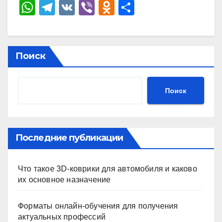
W
T
V
Vi
O
О
h
el
K
b
d
тп
at
e
er
n
р
s
gr
o
а
Поиск
A
a
kl
в
p
m
a
и
Поиск
p
ss
ть
ni
ki
Последние публикации
Что такое 3D-коврики для автомобиля и каково
их основное назначение
Форматы онлайн-обучения для получения
актуальных профессий