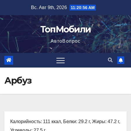
Перейти
Вс. Авг 9th, 2026
11:20:57 AM
к
содержимому
ТопМобили
АвтоВопрос
Арбуз
Калорийность: 111 ккал, Белки: 29.2 г, Жиры: 47.2 г,
Углеводы: 27.5 г