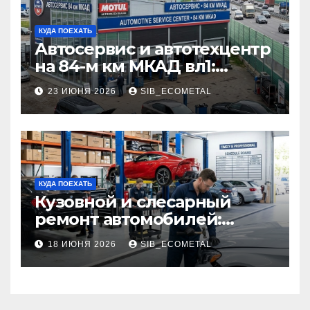
КУДА ПОЕХАТЬ
Автосервис и автотехцентр
на 84-м км МКАД вл1:
описание услуг и режим
23 ИЮНЯ 2026
SIB_ECOMETAL
работы
КУДА ПОЕХАТЬ
Кузовной и слесарный
ремонт автомобилей:
наличие оригинальных
18 ИЮНЯ 2026
SIB_ECOMETAL
запчастей производителя
и сроки выполнения работ