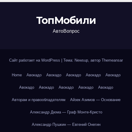
ТопМобили
АвтоВопрос
Сайт работает на WordPress
|
Тема: Newsup, автор
Themeansar
Home
Авокадо
Авокадо
Авокадо
Авокадо
Авокадо
Авокадо
Авокадо
Авокадо
Авокадо
Авокадо
Авторам и правообладателям
Айзек Азимов — Основание
Александр Дюма — Граф Монте-Кристо
Александр Пушкин — Евгений Онегин