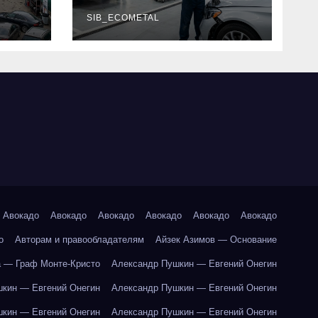
г и
наличие
оригинальных
SIB_ECOMETAL
запчастей
производителя и
сроки выполнения
работ
Авокадо
Авокадо
Авокадо
Авокадо
Авокадо
Авокадо
о
Авторам и правообладателям
Айзек Азимов — Основание
 — Граф Монте-Кристо
Александр Пушкин — Евгений Онегин
кин — Евгений Онегин
Александр Пушкин — Евгений Онегин
кин — Евгений Онегин
Александр Пушкин — Евгений Онегин