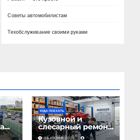
Советы автомобилистам
Техобслуживание своими руками
КУДА ПОЕХАТЬ
Кузовной и
а
слесарный ремонт
л1:
автомобилей:
18 ИЮНЯ 2026