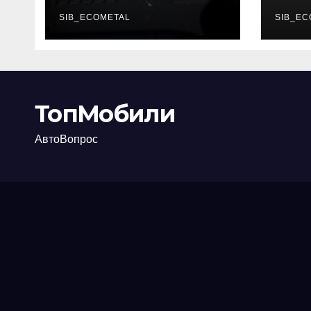
каково их
акт
основное
SIB_ECOMETAL
про
SIB_EC
назначение
ТопМобили
АвтоВопрос