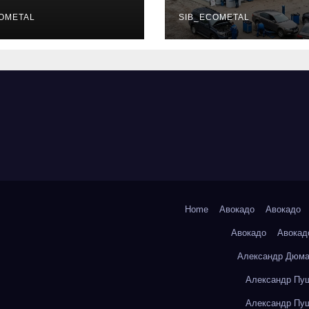
уальных
описание услу
фессий
OMETAL
режим работы
SIB_ECOMETAL
Home
Авокадо
Авокадо
Авокадо
Авокад
Александр Дюма
Александр Пуш
Александр Пуш