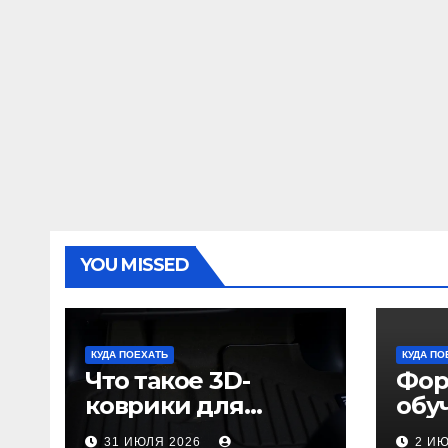
YOU MISSED
КУДА ПОЕХАТЬ
КУДА ПО
Что такое 3D-
Фор
коврики для
обу
автомобиля и
пол
31 ИЮЛЯ 2026
2 И