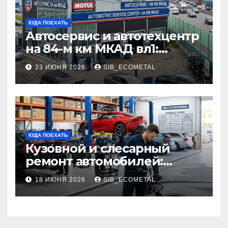
КУДА ПОЕХАТЬ
Автосервис и автотехцентр
на 84-м км МКАД вл1:
описание услуг и режим
23 ИЮНЯ 2026
SIB_ECOMETAL
работы
КУДА ПОЕХАТЬ
Кузовной и слесарный
ремонт автомобилей:
наличие оригинальных
18 ИЮНЯ 2026
SIB_ECOMETAL
запчастей производителя
и сроки выполнения работ