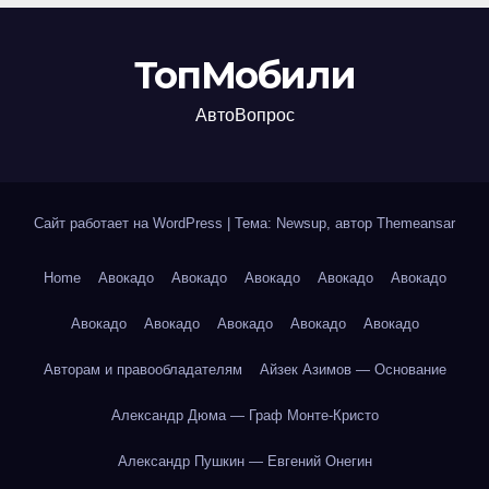
ТопМобили
АвтоВопрос
Сайт работает на WordPress
|
Тема: Newsup, автор
Themeansar
Home
Авокадо
Авокадо
Авокадо
Авокадо
Авокадо
Авокадо
Авокадо
Авокадо
Авокадо
Авокадо
Авторам и правообладателям
Айзек Азимов — Основание
Александр Дюма — Граф Монте-Кристо
Александр Пушкин — Евгений Онегин