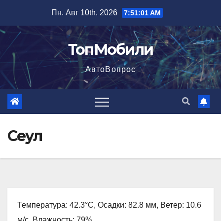
Перейти
Пн. Авг 10th, 2026
7:51:02 AM
к
содержимому
ТопМобили
АвтоВопрос
Сеул
Температура: 42.3°C, Осадки: 82.8 мм, Ветер: 10.6
м/с, Влажность: 79%