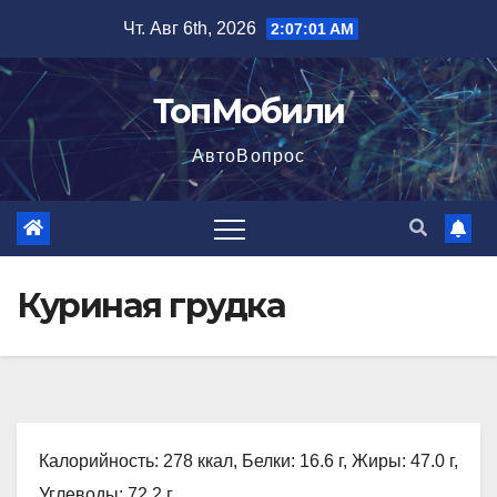
Перейти
Чт. Авг 6th, 2026
2:07:02 AM
к
содержимому
ТопМобили
АвтоВопрос
Куриная грудка
Калорийность: 278 ккал, Белки: 16.6 г, Жиры: 47.0 г,
Углеводы: 72.2 г