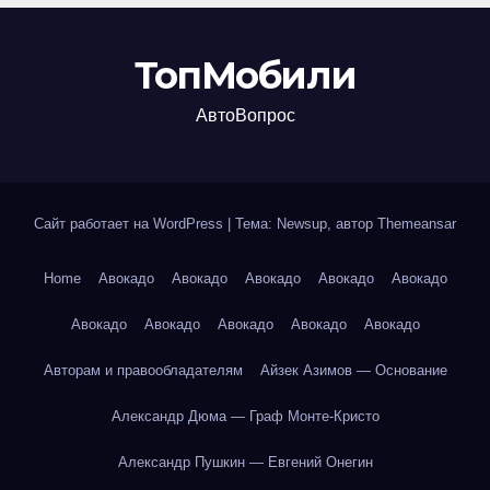
ТопМобили
АвтоВопрос
Сайт работает на WordPress
|
Тема: Newsup, автор
Themeansar
Home
Авокадо
Авокадо
Авокадо
Авокадо
Авокадо
Авокадо
Авокадо
Авокадо
Авокадо
Авокадо
Авторам и правообладателям
Айзек Азимов — Основание
Александр Дюма — Граф Монте-Кристо
Александр Пушкин — Евгений Онегин