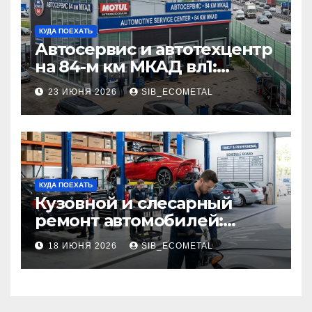
КУДА ПОЕХАТЬ
Автосервис и автотехцентр
на 84-м км МКАД вл1:
описание услуг и режим
23 ИЮНЯ 2026
SIB_ECOMETAL
работы
КУДА ПОЕХАТЬ
Кузовной и слесарный
ремонт автомобилей:
наличие оригинальных
18 ИЮНЯ 2026
SIB_ECOMETAL
запчастей производителя
и сроки выполнения работ