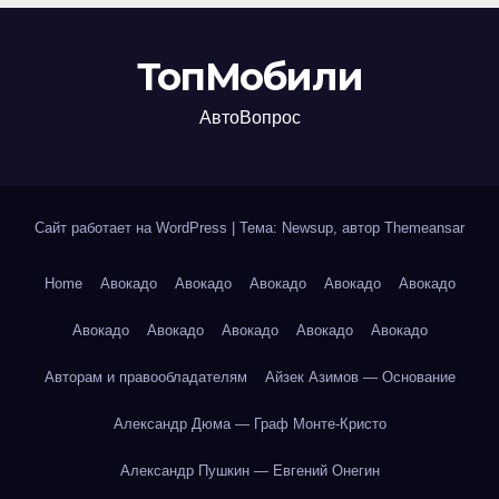
ТопМобили
АвтоВопрос
Сайт работает на WordPress
|
Тема: Newsup, автор
Themeansar
Home
Авокадо
Авокадо
Авокадо
Авокадо
Авокадо
Авокадо
Авокадо
Авокадо
Авокадо
Авокадо
Авторам и правообладателям
Айзек Азимов — Основание
Александр Дюма — Граф Монте-Кристо
Александр Пушкин — Евгений Онегин