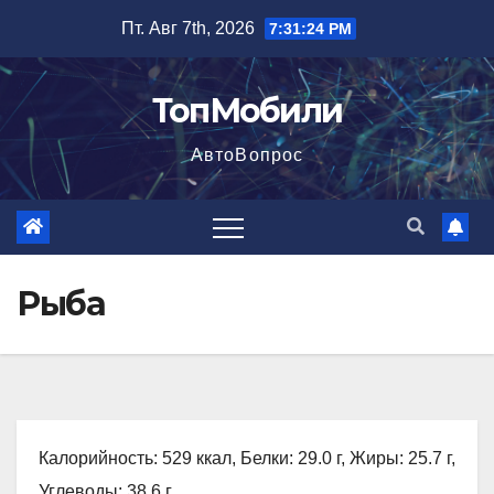
Перейти
Пт. Авг 7th, 2026
7:31:26 PM
к
содержимому
ТопМобили
АвтоВопрос
Рыба
Калорийность: 529 ккал, Белки: 29.0 г, Жиры: 25.7 г,
Углеводы: 38.6 г