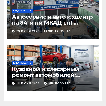
КУДА ПОЕХАТЬ
Автосервис и автотехцентр
на 84-м км МКАД вл1:
описание услуг и режим
23 ИЮНЯ 2026
SIB_ECOMETAL
работы
КУДА ПОЕХАТЬ
Кузовной и слесарный
ремонт автомобилей:
наличие оригинальных
18 ИЮНЯ 2026
SIB_ECOMETAL
запчастей производителя
и сроки выполнения работ