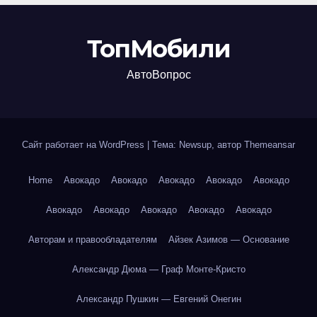
ТопМобили
АвтоВопрос
Сайт работает на WordPress
|
Тема: Newsup, автор
Themeansar
Home
Авокадо
Авокадо
Авокадо
Авокадо
Авокадо
Авокадо
Авокадо
Авокадо
Авокадо
Авокадо
Авторам и правообладателям
Айзек Азимов — Основание
Александр Дюма — Граф Монте-Кристо
Александр Пушкин — Евгений Онегин