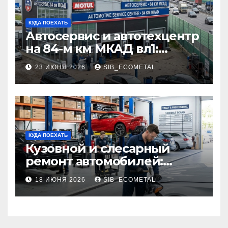
КУДА ПОЕХАТЬ
Автосервис и автотехцентр
на 84-м км МКАД вл1:
описание услуг и режим
23 ИЮНЯ 2026
SIB_ECOMETAL
работы
КУДА ПОЕХАТЬ
Кузовной и слесарный
ремонт автомобилей:
наличие оригинальных
18 ИЮНЯ 2026
SIB_ECOMETAL
запчастей производителя
и сроки выполнения работ