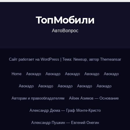
ТопМобили
АвтоВопрос
Сайт работает на WordPress
|
Тема: Newsup, автор
Themeansar
Home
Авокадо
Авокадо
Авокадо
Авокадо
Авокадо
Авокадо
Авокадо
Авокадо
Авокадо
Авокадо
Авторам и правообладателям
Айзек Азимов — Основание
Александр Дюма — Граф Монте-Кристо
Александр Пушкин — Евгений Онегин