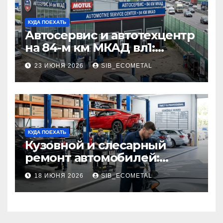
КУДА ПОЕХАТЬ
Автосервис и автотехцентр
на 84-м км МКАД вл1:
описание услуг и режим
23 ИЮНЯ 2026
SIB_ECOMETAL
работы
КУДА ПОЕХАТЬ
Кузовной и слесарный
ремонт автомобилей:
наличие оригинальных
18 ИЮНЯ 2026
SIB_ECOMETAL
запчастей производителя
и сроки выполнения работ