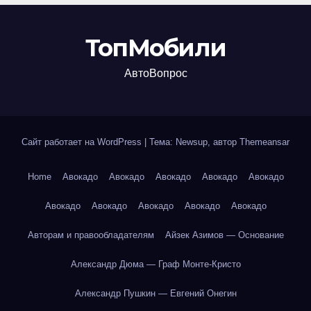
ТопМобили
АвтоВопрос
Сайт работает на WordPress
|
Тема: Newsup, автор
Themeansar
Home
Авокадо
Авокадо
Авокадо
Авокадо
Авокадо
Авокадо
Авокадо
Авокадо
Авокадо
Авокадо
Авторам и правообладателям
Айзек Азимов — Основание
Александр Дюма — Граф Монте-Кристо
Александр Пушкин — Евгений Онегин