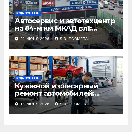
КУДА ПОЕХАТЬ
Автосервис и автотехцентр
на 84-м км МКАД вл1:
описание услуг и режим
23 ИЮНЯ 2026
SIB_ECOMETAL
работы
КУДА ПОЕХАТЬ
Кузовной и слесарный
ремонт автомобилей:
наличие оригинальных
18 ИЮНЯ 2026
SIB_ECOMETAL
запчастей производителя
и сроки выполнения работ