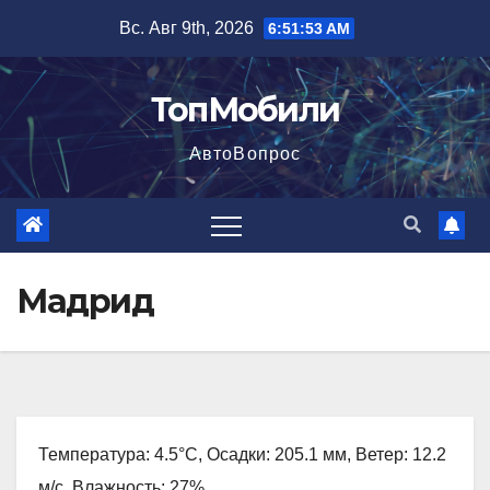
Перейти
Вс. Авг 9th, 2026
6:51:55 AM
к
содержимому
ТопМобили
АвтоВопрос
Мадрид
Температура: 4.5°C, Осадки: 205.1 мм, Ветер: 12.2
м/с, Влажность: 27%