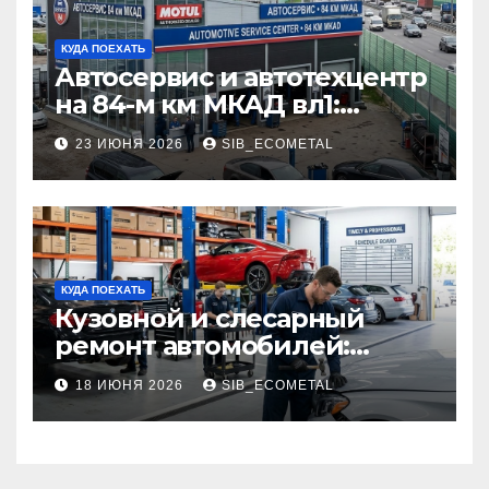
КУДА ПОЕХАТЬ
Автосервис и автотехцентр
на 84-м км МКАД вл1:
описание услуг и режим
23 ИЮНЯ 2026
SIB_ECOMETAL
работы
КУДА ПОЕХАТЬ
Кузовной и слесарный
ремонт автомобилей:
наличие оригинальных
18 ИЮНЯ 2026
SIB_ECOMETAL
запчастей производителя
и сроки выполнения работ