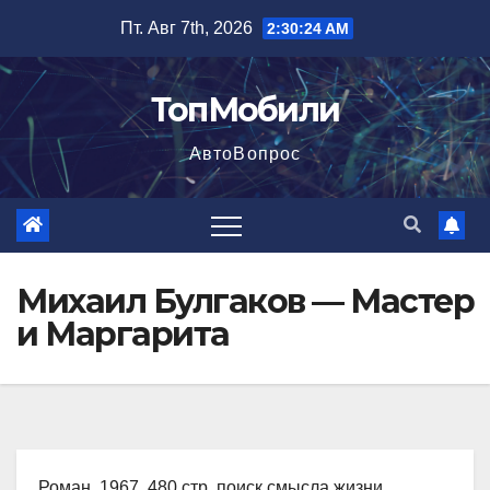
Перейти
Пт. Авг 7th, 2026
2:30:26 AM
к
содержимому
ТопМобили
АвтоВопрос
Михаил Булгаков — Мастер
и Маргарита
Роман, 1967, 480 стр. поиск смысла жизни