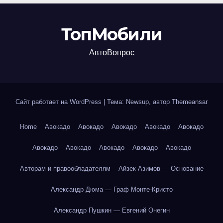
ТопМобили
АвтоВопрос
Сайт работает на WordPress
|
Тема: Newsup, автор
Themeansar
Home
Авокадо
Авокадо
Авокадо
Авокадо
Авокадо
Авокадо
Авокадо
Авокадо
Авокадо
Авокадо
Авторам и правообладателям
Айзек Азимов — Основание
Александр Дюма — Граф Монте-Кристо
Александр Пушкин — Евгений Онегин