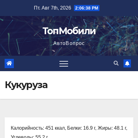
Перейти
Пт. Авг 7th, 2026
2:06:39 PM
к
содержимому
ТопМобили
АвтоВопрос
Кукуруза
Калорийность: 451 ккал, Белки: 16.9 г, Жиры: 48.1 г,
Углеводы: 55.2 г