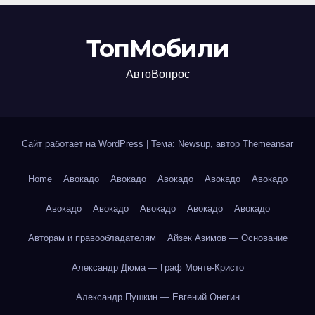
ТопМобили
АвтоВопрос
Сайт работает на WordPress
|
Тема: Newsup, автор
Themeansar
Home
Авокадо
Авокадо
Авокадо
Авокадо
Авокадо
Авокадо
Авокадо
Авокадо
Авокадо
Авокадо
Авторам и правообладателям
Айзек Азимов — Основание
Александр Дюма — Граф Монте-Кристо
Александр Пушкин — Евгений Онегин