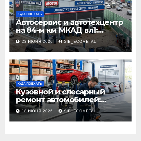
КУДА ПОЕХАТЬ
Автосервис и автотехцентр
на 84-м км МКАД вл1:
описание услуг и режим
23 ИЮНЯ 2026
SIB_ECOMETAL
работы
КУДА ПОЕХАТЬ
Кузовной и слесарный
ремонт автомобилей:
наличие оригинальных
18 ИЮНЯ 2026
SIB_ECOMETAL
запчастей производителя
и сроки выполнения работ