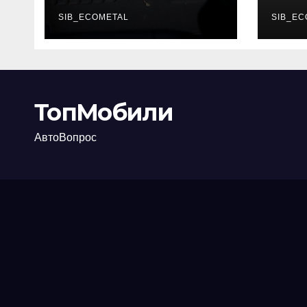
каково их
акт
основное
SIB_ECOMETAL
про
SIB_EC
назначение
ТопМобили
АвтоВопрос