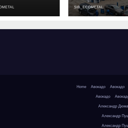
уальных
описание услу
фессий
OMETAL
режим работы
SIB_ECOMETAL
Home
Авокадо
Авокадо
Авокадо
Авокад
Александр Дюма
Александр Пуш
Александр Пуш