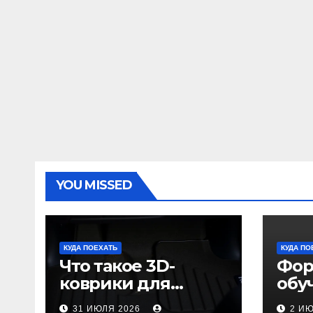
YOU MISSED
КУДА ПОЕХАТЬ
КУДА ПО
Что такое 3D-
Фор
коврики для
обу
автомобиля и
пол
31 ИЮЛЯ 2026
2 И