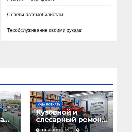
Советы автомобилистам
Техобслуживание своими руками
КУДА ПОЕХАТЬ
Кузовной и
а
слесарный ремонт
л1:
автомобилей:
18 ИЮНЯ 2026