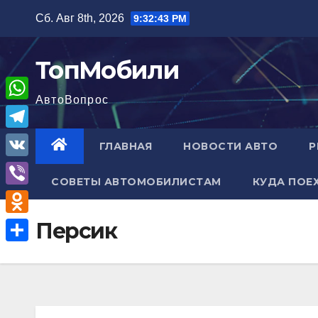
Перейти
Сб. Авг 8th, 2026
9:32:44 PM
к
содержимому
ТопМобили
АвтоВопрос
W
h
T
ГЛАВНАЯ
НОВОСТИ АВТО
Р
a
e
V
t
СОВЕТЫ АВТОМОБИЛИСТАМ
КУДА ПОЕ
l
K
V
s
e
i
A
O
Персик
g
b
p
d
r
О
e
p
n
a
т
r
o
m
п
k