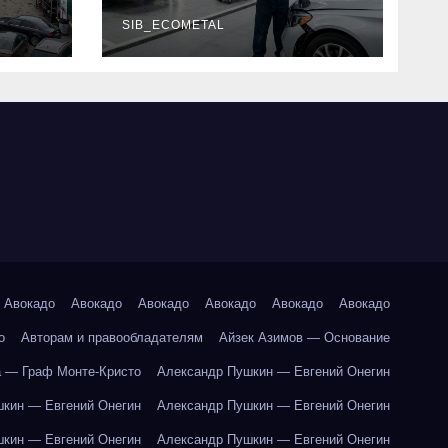
г и
наличие
оригинальных
SIB_ECOMETAL
запчастей
производителя и
сроки выполнения
работ
Авокадо
Авокадо
Авокадо
Авокадо
Авокадо
Авокадо
о
Авторам и правообладателям
Айзек Азимов — Основание
 — Граф Монте-Кристо
Александр Пушкин — Евгений Онегин
кин — Евгений Онегин
Александр Пушкин — Евгений Онегин
кин — Евгений Онегин
Александр Пушкин — Евгений Онегин