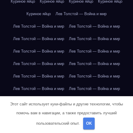
Куриное яйцо
Куриное яйцо
Куриное яйцо
Куриное яйцо
Куриное яйцо
Лев Толстой — Война и мир
Лев Толстой — Война и мир
Лев Толстой — Война и мир
Лев Толстой — Война и мир
Лев Толстой — Война и мир
Лев Толстой — Война и мир
Лев Толстой — Война и мир
Лев Толстой — Война и мир
Лев Толстой — Война и мир
Лев Толстой — Война и мир
Лев Толстой — Война и мир
Лев Толстой — Война и мир
Лев Толстой — Война и мир
Лев Толстой — Война и мир
Лев Толстой — Война и мир
Этот сайт использует куки-файлы и другие технологии, чтобы
помочь вам в навигации, а также предоставить лучший
Лондон
Лондон
Лондон
Лондон
Лондон
Лондон
пользовательский опыт.
OK
Лондон
Лондон
Лондон
Лондон
Лондон
Лондон