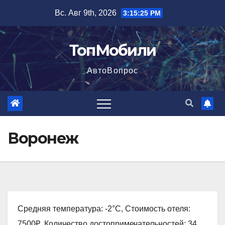
Перейти
Вс. Авг 9th, 2026
3:15:26 PM
к
содержимому
ТопМобили
АвтоВопрос
Воронеж
Средняя температура: -2°C, Стоимость отеля:
7500₽, Количество достопримечательностей: 34,