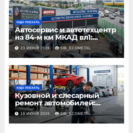
КУДА ПОЕХАТЬ
Автосервис и автотехцентр
на 84-м км МКАД вл1:
описание услуг и режим
23 ИЮНЯ 2026
SIB_ECOMETAL
работы
КУДА ПОЕХАТЬ
Кузовной и слесарный
ремонт автомобилей:
наличие оригинальных
18 ИЮНЯ 2026
SIB_ECOMETAL
запчастей производителя
и сроки выполнения работ