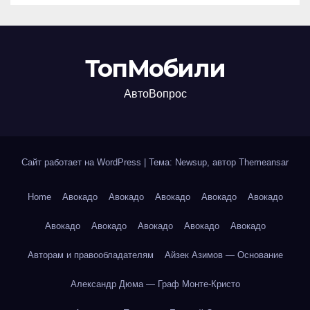
ТопМобили
АвтоВопрос
Сайт работает на WordPress
|
Тема: Newsup, автор
Themeansar
Home
Авокадо
Авокадо
Авокадо
Авокадо
Авокадо
Авокадо
Авокадо
Авокадо
Авокадо
Авокадо
Авторам и правообладателям
Айзек Азимов — Основание
Александр Дюма — Граф Монте-Кристо