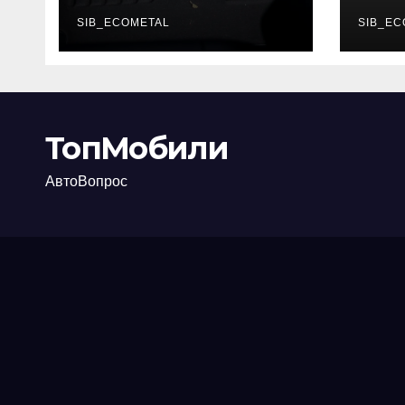
каково их
акт
основное
SIB_ECOMETAL
про
SIB_EC
назначение
ТопМобили
АвтоВопрос