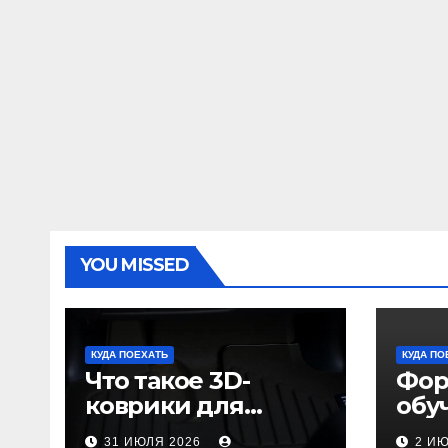
YOU MISSED
КУДА ПОЕХАТЬ
КУДА ПО
Что такое 3D-
Фор
коврики для
обу
автомобиля и
пол
31 ИЮЛЯ 2026
2 И