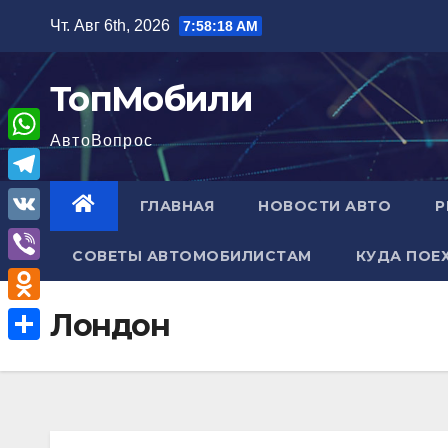
Перейти
Чт. Авг 6th, 2026
7:58:19 AM
к
содержимому
ТопМобили
АвтоВопрос
W
h
T
ГЛАВНАЯ
НОВОСТИ АВТО
Р
a
e
V
t
СОВЕТЫ АВТОМОБИЛИСТАМ
КУДА ПОЕ
l
K
V
s
e
i
A
O
Лондон
g
b
p
d
r
О
e
p
n
a
т
r
o
m
п
k