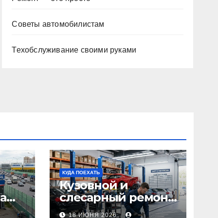
Советы автомобилистам
Техобслуживание своими руками
КУДА ПОЕХАТЬ
Кузовной и
а
слесарный ремонт
л1:
автомобилей:
18 ИЮНЯ 2026