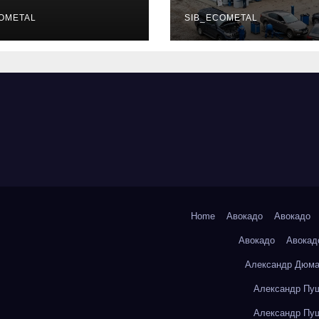
уальных
описание услу
фессий
OMETAL
режим работы
SIB_ECOMETAL
Home
Авокадо
Авокадо
Авокадо
Авокад
Александр Дюма
Александр Пуш
Александр Пуш