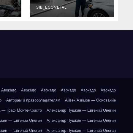
г и
наличие
оригинальных
SIB_ECOMETAL
запчастей
производителя и
сроки выполнения
работ
Авокадо
Авокадо
Авокадо
Авокадо
Авокадо
Авокадо
о
Авторам и правообладателям
Айзек Азимов — Основание
 — Граф Монте-Кристо
Александр Пушкин — Евгений Онегин
кин — Евгений Онегин
Александр Пушкин — Евгений Онегин
кин — Евгений Онегин
Александр Пушкин — Евгений Онегин