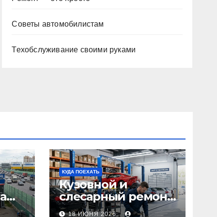
Советы автомобилистам
Техобслуживание своими руками
КУДА ПОЕХАТЬ
Кузовной и
а
слесарный ремонт
л1:
автомобилей:
18 ИЮНЯ 2026