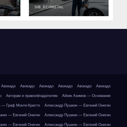
г и
наличие
оригинальных
SIB_ECOMETAL
запчастей
производителя и
сроки выполнения
работ
Авокадо
Авокадо
Авокадо
Авокадо
Авокадо
Авокадо
о
Авторам и правообладателям
Айзек Азимов — Основание
 — Граф Монте-Кристо
Александр Пушкин — Евгений Онегин
кин — Евгений Онегин
Александр Пушкин — Евгений Онегин
кин — Евгений Онегин
Александр Пушкин — Евгений Онегин