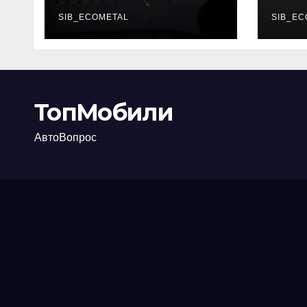
каково их
акт
основное
SIB_ECOMETAL
про
SIB_EC
назначение
ТопМобили
АвтоВопрос