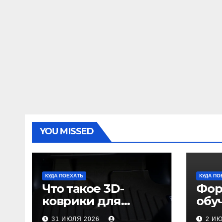
YOU MISSED
КУДА ПОЕХАТЬ
КУДА ПО
Что такое 3D-
Фор
коврики для
обу
автомобиля и
пол
31 ИЮЛЯ 2026
2 И