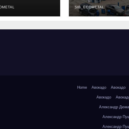
уальных
описание услу
фессий
OMETAL
режим работы
SIB_ECOMETAL
Home
Авокадо
Авокадо
Авокадо
Авокад
Александр Дюма
Александр Пуш
Александр Пуш