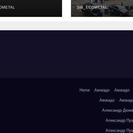
уальных
описание услу
фессий
OMETAL
режим работы
SIB_ECOMETAL
Home
Авокадо
Авокадо
Авокадо
Авокад
Александр Дюма
Александр Пуш
Александр Пуш