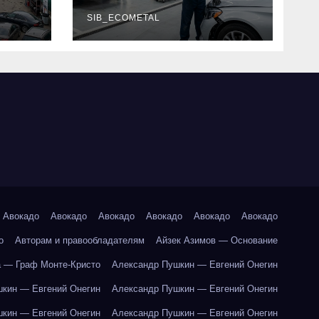
г и
наличие
оригинальных
SIB_ECOMETAL
запчастей
производителя и
сроки выполнения
работ
Авокадо
Авокадо
Авокадо
Авокадо
Авокадо
Авокадо
о
Авторам и правообладателям
Айзек Азимов — Основание
 — Граф Монте-Кристо
Александр Пушкин — Евгений Онегин
кин — Евгений Онегин
Александр Пушкин — Евгений Онегин
кин — Евгений Онегин
Александр Пушкин — Евгений Онегин