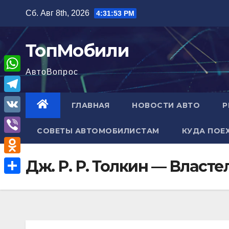
Перейти
Сб. Авг 8th, 2026
4:31:54 PM
к
содержимому
ТопМобили
АвтоВопрос
W
h
T
ГЛАВНАЯ
НОВОСТИ АВТО
Р
a
e
V
t
СОВЕТЫ АВТОМОБИЛИСТАМ
КУДА ПОЕ
l
K
V
s
e
i
A
O
Дж. Р. Р. Толкин — Власт
g
b
p
d
r
О
e
p
n
a
т
r
o
m
п
k