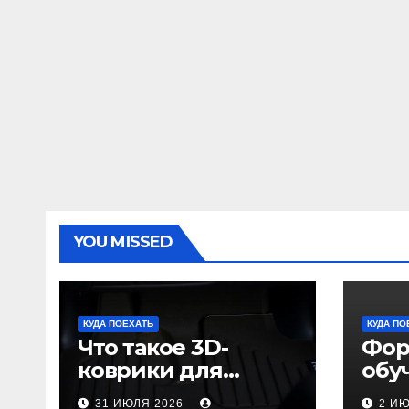
YOU MISSED
КУДА ПОЕХАТЬ
КУДА ПО
Что такое 3D-
Фор
коврики для
обу
автомобиля и
пол
31 ИЮЛЯ 2026
2 И