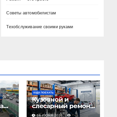
Советы автомобилистам
Техобслуживание своими руками
КУДА ПОЕХАТЬ
Кузовной и
а
слесарный ремонт
л1:
автомобилей:
18 ИЮНЯ 2026