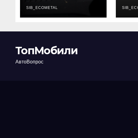
каково их
акт
основное
SIB_ECOMETAL
про
SIB_EC
назначение
ТопМобили
АвтоВопрос