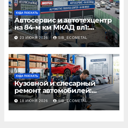
КУДА ПОЕХАТЬ
Автосервис и автотехцентр
на 84-м км МКАД вл1:
описание услуг и режим
23 ИЮНЯ 2026
SIB_ECOMETAL
работы
КУДА ПОЕХАТЬ
Кузовной и слесарный
ремонт автомобилей:
наличие оригинальных
18 ИЮНЯ 2026
SIB_ECOMETAL
запчастей производителя
и сроки выполнения работ