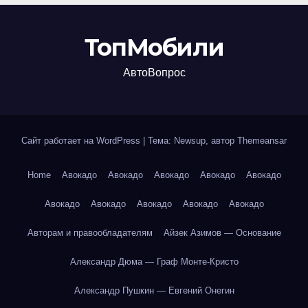
ТопМобили
АвтоВопрос
Сайт работает на WordPress
|
Тема: Newsup, автор
Themeansar
Home
Авокадо
Авокадо
Авокадо
Авокадо
Авокадо
Авокадо
Авокадо
Авокадо
Авокадо
Авокадо
Авторам и правообладателям
Айзек Азимов — Основание
Александр Дюма — Граф Монте-Кристо
Александр Пушкин — Евгений Онегин