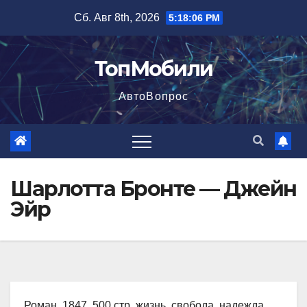
Перейти
Сб. Авг 8th, 2026
5:18:07 PM
к
содержимому
ТопМобили
АвтоВопрос
Шарлотта Бронте — Джейн
Эйр
Роман, 1847, 500 стр. жизнь, свобода, надежда