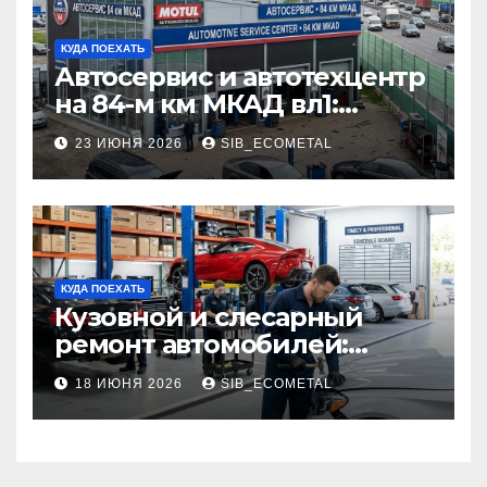
КУДА ПОЕХАТЬ
Автосервис и автотехцентр
на 84-м км МКАД вл1:
описание услуг и режим
23 ИЮНЯ 2026
SIB_ECOMETAL
работы
КУДА ПОЕХАТЬ
Кузовной и слесарный
ремонт автомобилей:
наличие оригинальных
18 ИЮНЯ 2026
SIB_ECOMETAL
запчастей производителя
и сроки выполнения работ