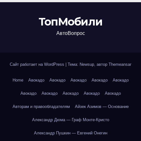
ТопМобили
АвтоВопрос
Сайт работает на WordPress
|
Тема: Newsup, автор
Themeansar
Home
Авокадо
Авокадо
Авокадо
Авокадо
Авокадо
Авокадо
Авокадо
Авокадо
Авокадо
Авокадо
Авторам и правообладателям
Айзек Азимов — Основание
Александр Дюма — Граф Монте-Кристо
Александр Пушкин — Евгений Онегин