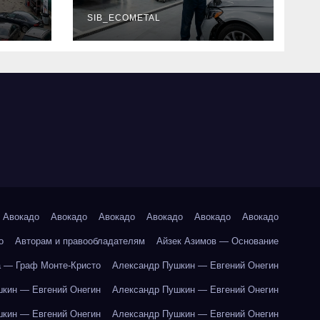
г и
наличие
оригинальных
SIB_ECOMETAL
запчастей
производителя и
сроки выполнения
работ
Авокадо
Авокадо
Авокадо
Авокадо
Авокадо
Авокадо
о
Авторам и правообладателям
Айзек Азимов — Основание
 — Граф Монте-Кристо
Александр Пушкин — Евгений Онегин
кин — Евгений Онегин
Александр Пушкин — Евгений Онегин
кин — Евгений Онегин
Александр Пушкин — Евгений Онегин