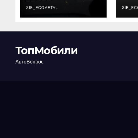
каково их
акт
основное
SIB_ECOMETAL
про
SIB_EC
назначение
ТопМобили
АвтоВопрос