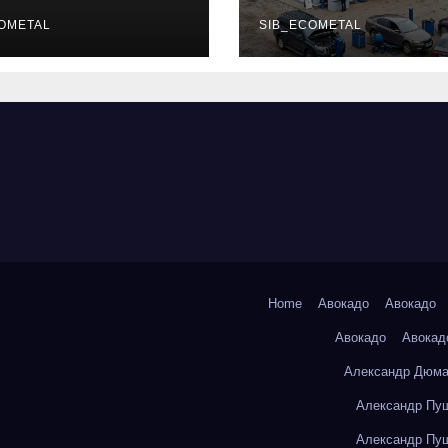
уальных
описание услу
фессий
OMETAL
режим работы
SIB_ECOMETAL
Home
Авокадо
Авокадо
Авокадо
Авокад
Александр Дюма
Александр Пуш
Александр Пуш