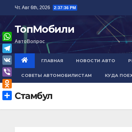
Перейти
Чт. Авг 6th, 2026
2:37:37 PM
к
содержимому
ТопМобили
АвтоВопрос
W
h
T
ГЛАВНАЯ
НОВОСТИ АВТО
Р
a
e
V
t
СОВЕТЫ АВТОМОБИЛИСТАМ
КУДА ПОЕ
l
K
V
s
e
i
A
O
Стамбул
g
b
p
d
r
О
e
p
n
a
т
r
o
m
п
k