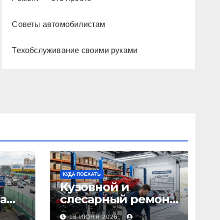
Советы автомобилистам
Техобслуживание своими руками
КУДА ПОЕХАТЬ
Кузовной и
а
слесарный ремонт
л1:
автомобилей:
18 ИЮНЯ 2026