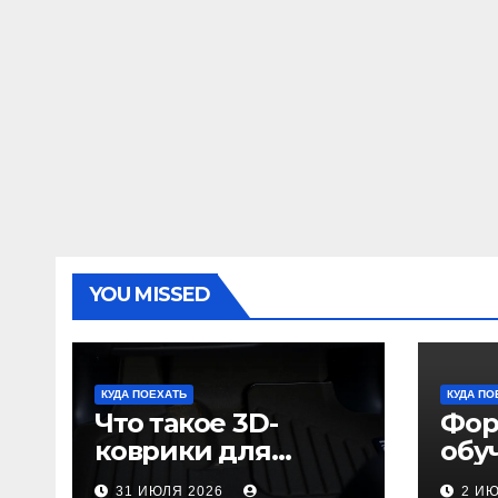
YOU MISSED
КУДА ПОЕХАТЬ
КУДА ПО
Что такое 3D-
Фор
коврики для
обу
автомобиля и
пол
31 ИЮЛЯ 2026
2 И