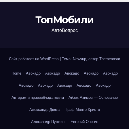
ТопМобили
АвтоВопрос
Сайт работает на WordPress
|
Тема: Newsup, автор
Themeansar
Home
Авокадо
Авокадо
Авокадо
Авокадо
Авокадо
Авокадо
Авокадо
Авокадо
Авокадо
Авокадо
Авторам и правообладателям
Айзек Азимов — Основание
Александр Дюма — Граф Монте-Кристо
Александр Пушкин — Евгений Онегин