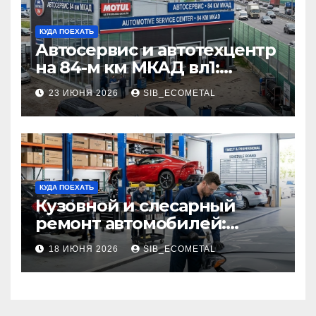
КУДА ПОЕХАТЬ
Автосервис и автотехцентр
на 84-м км МКАД вл1:
описание услуг и режим
23 ИЮНЯ 2026
SIB_ECOMETAL
работы
КУДА ПОЕХАТЬ
Кузовной и слесарный
ремонт автомобилей:
наличие оригинальных
18 ИЮНЯ 2026
SIB_ECOMETAL
запчастей производителя
и сроки выполнения работ