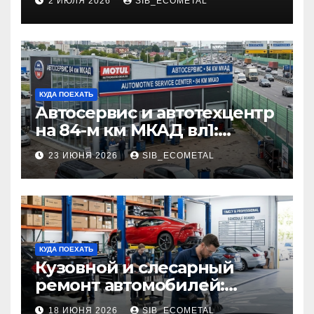
2 ИЮЛЯ 2026
SIB_ECOMETAL
КУДА ПОЕХАТЬ
Автосервис и автотехцентр
на 84-м км МКАД вл1:
описание услуг и режим
23 ИЮНЯ 2026
SIB_ECOMETAL
работы
КУДА ПОЕХАТЬ
Кузовной и слесарный
ремонт автомобилей:
наличие оригинальных
18 ИЮНЯ 2026
SIB_ECOMETAL