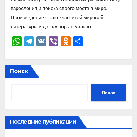
взросления и поиска своего места в мире.
Произведение стало классикой мировой
литературы и до сих пор актуально.
W
T
V
Vi
O
О
h
el
K
b
d
тп
at
e
er
n
р
s
gr
o
а
Поиск
A
a
kl
в
p
m
a
и
Поиск
p
ss
ть
ni
ki
Последние публикации