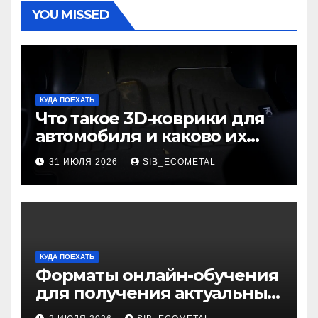
YOU MISSED
КУДА ПОЕХАТЬ
Что такое 3D-коврики для
автомобиля и каково их
основное назначение
31 ИЮЛЯ 2026
SIB_ECOMETAL
КУДА ПОЕХАТЬ
Форматы онлайн-обучения
для получения актуальных
профессий