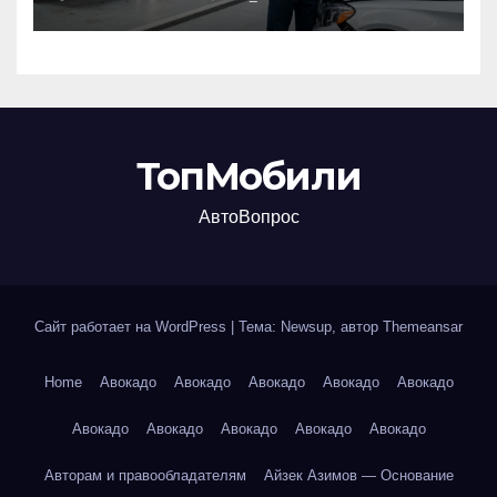
запчастей производителя
и сроки выполнения работ
ТопМобили
АвтоВопрос
Сайт работает на WordPress
|
Тема: Newsup, автор
Themeansar
Home
Авокадо
Авокадо
Авокадо
Авокадо
Авокадо
Авокадо
Авокадо
Авокадо
Авокадо
Авокадо
Авторам и правообладателям
Айзек Азимов — Основание