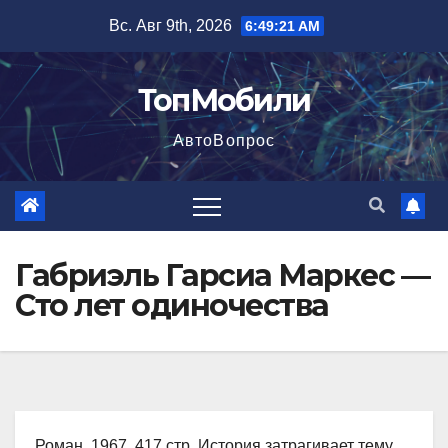
Перейти
Вс. Авг 9th, 2026
6:49:22 AM
к
содержимому
ТопМобили
АвтоВопрос
Габриэль Гарсиа Маркес —
Сто лет одиночества
Роман, 1967, 417 стр. История затрагивает тему