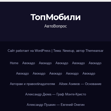
ТопМобили
АвтоВопрос
Сайт работает на WordPress
|
Тема: Newsup, автор
Themeansar
Home
Авокадо
Авокадо
Авокадо
Авокадо
Авокадо
Авокадо
Авокадо
Авокадо
Авокадо
Авокадо
Авторам и правообладателям
Айзек Азимов — Основание
Александр Дюма — Граф Монте-Кристо
Александр Пушкин — Евгений Онегин