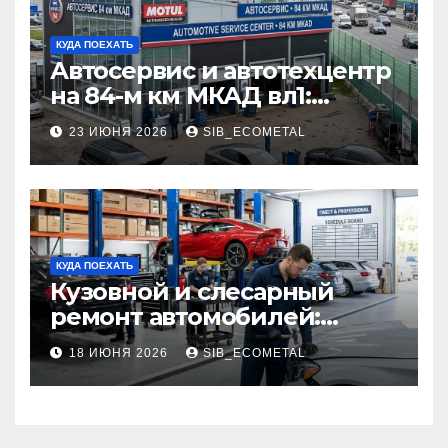
КУДА ПОЕХАТЬ
Автосервис и автотехцентр
на 84-м км МКАД вл1:
описание услуг и режим
23 ИЮНЯ 2026
SIB_ECOMETAL
работы
КУДА ПОЕХАТЬ
Кузовной и слесарный
ремонт автомобилей:
наличие оригинальных
18 ИЮНЯ 2026
SIB_ECOMETAL
запчастей производителя
и сроки выполнения работ