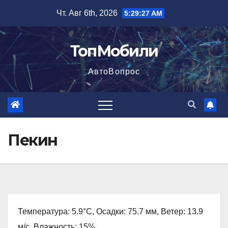
Перейти
Чт. Авг 6th, 2026
5:29:28 AM
к
содержимому
ТопМобили
АвтоВопрос
Пекин
Температура: 5.9°C, Осадки: 75.7 мм, Ветер: 13.9
м/с, Влажность: 15%