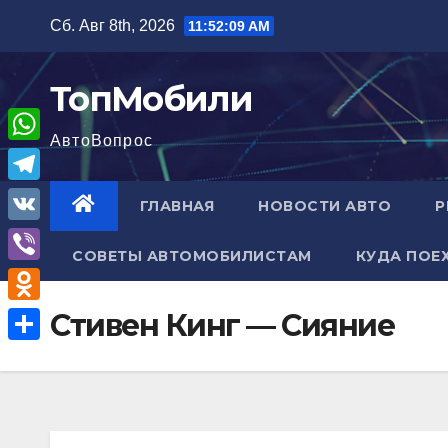
Перейти
Сб. Авг 8th, 2026
11:52:10 AM
к
содержимому
ТопМобили
АвтоВопрос
W
h
T
ГЛАВНАЯ
НОВОСТИ АВТО
Р
a
e
V
t
СОВЕТЫ АВТОМОБИЛИСТАМ
КУДА ПОЕ
l
K
V
s
e
i
A
O
Стивен Кинг — Сияние
g
b
p
d
r
О
e
p
n
a
т
r
o
m
п
k