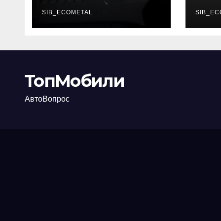
каково их
акт
основное
SIB_ECOMETAL
про
SIB_EC
назначение
ТопМобили
АвтоВопрос