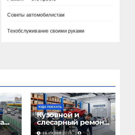
Советы автомобилистам
Техобслуживание своими руками
КУДА ПОЕХАТЬ
Кузовной и
а
слесарный ремонт
л1:
автомобилей:
18 ИЮНЯ 2026