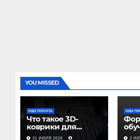
YOU MISSED
КУДА ПОЕХАТЬ
КУДА ПО
Что такое 3D-
Фор
коврики для
обу
автомобиля и
пол
31 ИЮЛЯ 2026
2 И