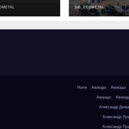
уальных
описание услу
фессий
OMETAL
режим работы
SIB_ECOMETAL
Home
Авокадо
Авокадо
Авокадо
Авокад
Александр Дюма
Александр Пуш
Александр Пуш