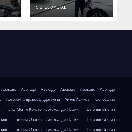
г и
наличие
оригинальных
SIB_ECOMETAL
запчастей
производителя и
сроки выполнения
работ
Авокадо
Авокадо
Авокадо
Авокадо
Авокадо
Авокадо
о
Авторам и правообладателям
Айзек Азимов — Основание
 — Граф Монте-Кристо
Александр Пушкин — Евгений Онегин
кин — Евгений Онегин
Александр Пушкин — Евгений Онегин
кин — Евгений Онегин
Александр Пушкин — Евгений Онегин