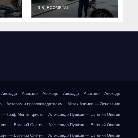
г и
наличие
оригинальных
SIB_ECOMETAL
запчастей
производителя и
сроки выполнения
работ
Авокадо
Авокадо
Авокадо
Авокадо
Авокадо
Авокадо
о
Авторам и правообладателям
Айзек Азимов — Основание
 — Граф Монте-Кристо
Александр Пушкин — Евгений Онегин
кин — Евгений Онегин
Александр Пушкин — Евгений Онегин
кин — Евгений Онегин
Александр Пушкин — Евгений Онегин