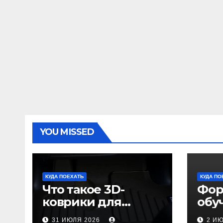
YOU MISSED
КУДА ПОЕХАТЬ
КУДА ПО
Что такое 3D-
Фор
коврики для
обу
автомобиля и
пол
31 ИЮЛЯ 2026
2 И