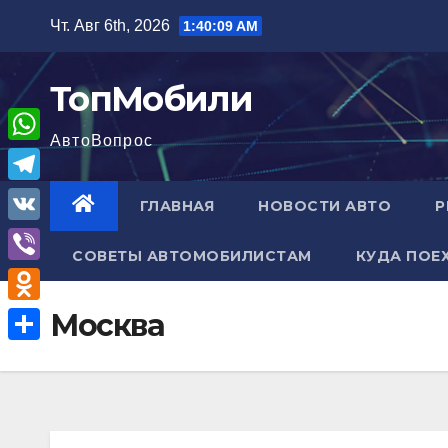
Перейти
Чт. Авг 6th, 2026
1:40:10 AM
к
содержимому
ТопМобили
АвтоВопрос
W
h
T
ГЛАВНАЯ
НОВОСТИ АВТО
Р
a
e
V
t
СОВЕТЫ АВТОМОБИЛИСТАМ
КУДА ПОЕ
l
K
V
s
e
i
A
O
Москва
g
b
p
d
r
О
e
p
n
a
т
r
o
m
п
k