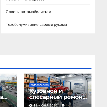
Советы автомобилистам
Техобслуживание своими руками
КУДА ПОЕХАТЬ
Кузовной и
а
слесарный ремонт
л1:
автомобилей:
18 ИЮНЯ 2026