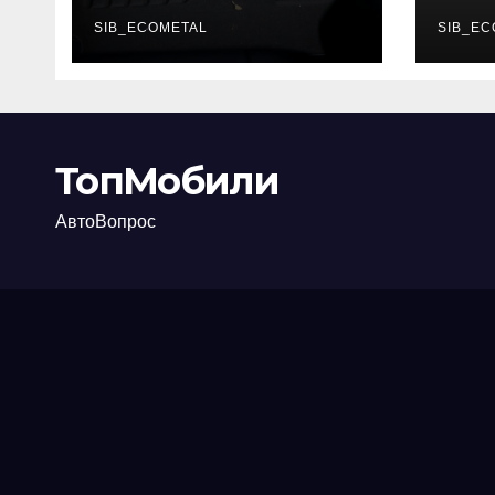
каково их
акт
основное
SIB_ECOMETAL
про
SIB_EC
назначение
ТопМобили
АвтоВопрос