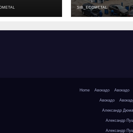
уальных
описание услу
фессий
OMETAL
режим работы
SIB_ECOMETAL
Home
Авокадо
Авокадо
Авокадо
Авокад
Александр Дюма
Александр Пуш
Александр Пуш