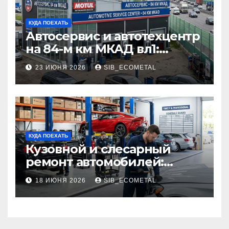
КУДА ПОЕХАТЬ
Автосервис и автотехцентр
на 84-м км МКАД вл1:
описание услуг и режим
23 ИЮНЯ 2026
SIB_ECOMETAL
работы
КУДА ПОЕХАТЬ
Кузовной и слесарный
ремонт автомобилей:
наличие оригинальных
18 ИЮНЯ 2026
SIB_ECOMETAL
запчастей производителя
и сроки выполнения работ