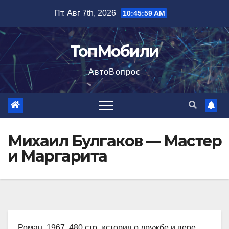
Перейти
Пт. Авг 7th, 2026
10:46:00 AM
к
содержимому
ТопМобили
АвтоВопрос
Михаил Булгаков — Мастер
и Маргарита
Роман, 1967, 480 стр. история о дружбе и вере