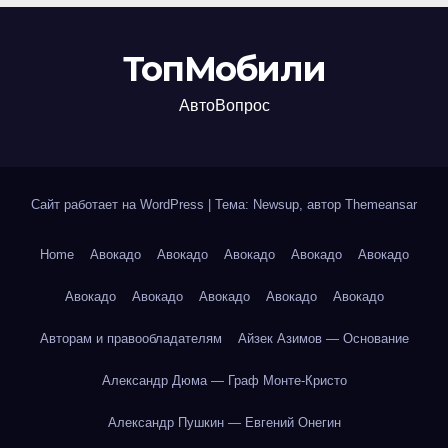
ТопМобили
АвтоВопрос
Сайт работает на WordPress
|
Тема: Newsup, автор
Themeansar
Home
Авокадо
Авокадо
Авокадо
Авокадо
Авокадо
Авокадо
Авокадо
Авокадо
Авокадо
Авокадо
Авторам и правообладателям
Айзек Азимов — Основание
Александр Дюма — Граф Монте-Кристо
Александр Пушкин — Евгений Онегин