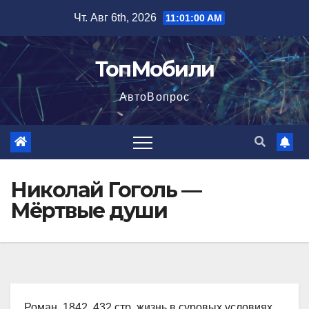
Перейти
Чт. Авг 6th, 2026
11:01:01 AM
к
содержимому
ТопМобили
АвтоВопрос
Николай Гоголь —
Мёртвые души
Роман, 1842, 432 стр. жизнь в суровых условиях