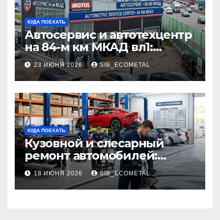
КУДА ПОЕХАТЬ
Автосервис и автотехцентр
на 84-м км МКАД вл1:
описание услуг и режим
23 ИЮНЯ 2026
SIB_ECOMETAL
работы
КУДА ПОЕХАТЬ
Кузовной и слесарный
ремонт автомобилей:
наличие оригинальных
18 ИЮНЯ 2026
SIB_ECOMETAL
запчастей производителя
и сроки выполнения работ