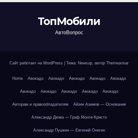
ТопМобили
АвтоВопрос
Сайт работает на WordPress
|
Тема: Newsup, автор
Themeansar
Home
Авокадо
Авокадо
Авокадо
Авокадо
Авокадо
Авокадо
Авокадо
Авокадо
Авокадо
Авокадо
Авторам и правообладателям
Айзек Азимов — Основание
Александр Дюма — Граф Монте-Кристо
Александр Пушкин — Евгений Онегин