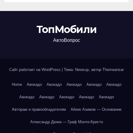
ТопМобили
АвтоВопрос
Сайт работает на WordPress
|
Тема: Newsup, автор
Themeansar
Home
Авокадо
Авокадо
Авокадо
Авокадо
Авокадо
Авокадо
Авокадо
Авокадо
Авокадо
Авокадо
Авторам и правообладателям
Айзек Азимов — Основание
Александр Дюма — Граф Монте-Кристо