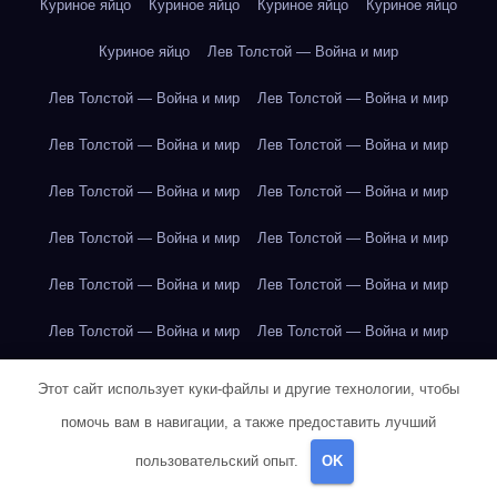
Куриное яйцо
Куриное яйцо
Куриное яйцо
Куриное яйцо
Куриное яйцо
Лев Толстой — Война и мир
Лев Толстой — Война и мир
Лев Толстой — Война и мир
Лев Толстой — Война и мир
Лев Толстой — Война и мир
Лев Толстой — Война и мир
Лев Толстой — Война и мир
Лев Толстой — Война и мир
Лев Толстой — Война и мир
Лев Толстой — Война и мир
Лев Толстой — Война и мир
Лев Толстой — Война и мир
Лев Толстой — Война и мир
Лев Толстой — Война и мир
Лев Толстой — Война и мир
Этот сайт использует куки-файлы и другие технологии, чтобы
помочь вам в навигации, а также предоставить лучший
Лондон
Лондон
Лондон
Лондон
Лондон
Лондон
пользовательский опыт.
OK
Лондон
Лондон
Лондон
Лондон
Лондон
Лондон