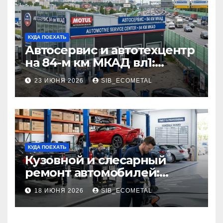
КУДА ПОЕХАТЬ
Автосервис и автотехцентр
на 84-м км МКАД вл1:
описание услуг и режим
23 ИЮНЯ 2026
SIB_ECOMETAL
работы
КУДА ПОЕХАТЬ
Кузовной и слесарный
ремонт автомобилей:
наличие оригинальных
18 ИЮНЯ 2026
SIB_ECOMETAL
запчастей производителя
и сроки выполнения работ