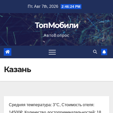
Перейти
Пт. Авг 7th, 2026
2:46:25 PM
к
содержимому
ТопМобили
АвтоВопрос
Казань
Средняя температура: 3°C, Стоимость отеля:
14500₽, Количество достопримечательностей: 18,