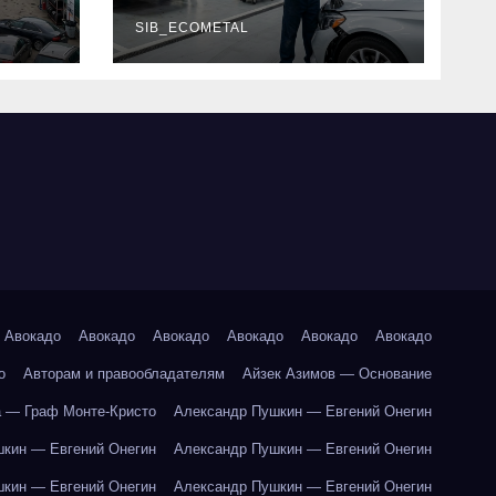
г и
наличие
оригинальных
SIB_ECOMETAL
запчастей
производителя и
сроки выполнения
работ
Авокадо
Авокадо
Авокадо
Авокадо
Авокадо
Авокадо
о
Авторам и правообладателям
Айзек Азимов — Основание
 — Граф Монте-Кристо
Александр Пушкин — Евгений Онегин
кин — Евгений Онегин
Александр Пушкин — Евгений Онегин
кин — Евгений Онегин
Александр Пушкин — Евгений Онегин