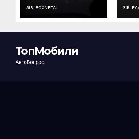
каково их
акт
основное
SIB_ECOMETAL
про
SIB_EC
назначение
ТопМобили
АвтоВопрос