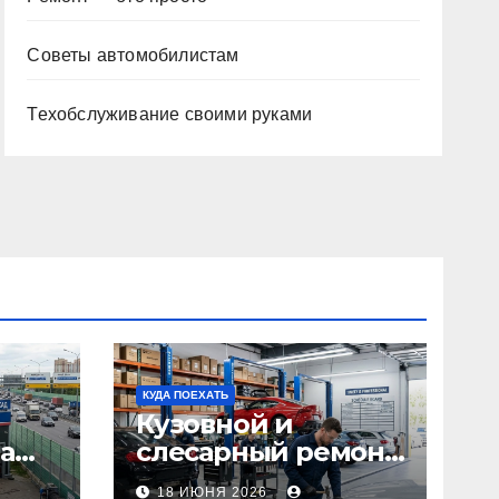
Советы автомобилистам
Техобслуживание своими руками
КУДА ПОЕХАТЬ
Кузовной и
а
слесарный ремонт
л1:
автомобилей:
18 ИЮНЯ 2026