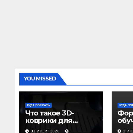
YOU MISSED
КУДА ПОЕХАТЬ
КУДА ПО
Что такое 3D-
Фор
коврики для
обу
автомобиля и
пол
31 ИЮЛЯ 2026
2 И