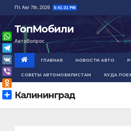
Перейти
Пт. Авг 7th, 2026
5:41:32 PM
к
содержимому
ТопМобили
АвтоВопрос
W
h
T
ГЛАВНАЯ
НОВОСТИ АВТО
Р
a
e
V
t
СОВЕТЫ АВТОМОБИЛИСТАМ
КУДА ПОЕ
l
K
V
s
e
i
A
O
Калининград
g
b
p
d
r
О
e
p
n
a
т
r
o
m
п
k