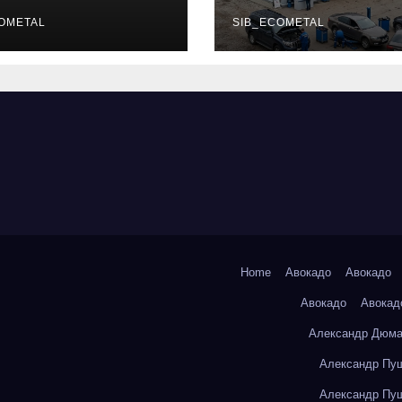
уальных
описание услу
фессий
OMETAL
режим работы
SIB_ECOMETAL
Home
Авокадо
Авокадо
Авокадо
Авокад
Александр Дюма
Александр Пуш
Александр Пуш